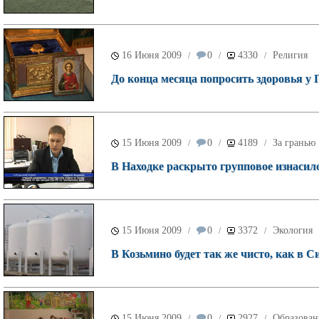
16 Июня 2009
0
4330
Религия
/
/
/
До конца месяца попросить здоровья у
15 Июня 2009
0
4189
За гранью
/
/
/
В Находке раскрыто групповое изнасил
15 Июня 2009
0
3372
Экология
/
/
/
В Козьмино будет так же чисто, как в С
15 Июня 2009
0
2927
Образован
/
/
/