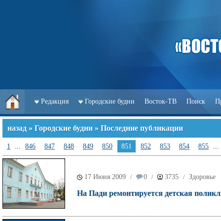
Редакция
Городские будни
Восток-ТВ
Поиск
П
назад
»
Городские будни
» Последние публикации
1
...
846
847
848
849
850
851
852
853
854
855
...
17 Июня 2009
0
3735
Здоровье
/
/
/
На Пади ремонтируется детская полик