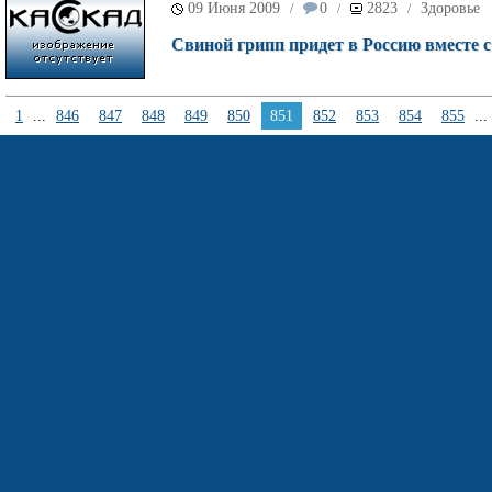
09 Июня 2009
0
2823
Здоровье
/
/
/
Свиной грипп придет в Россию вместе
1
...
846
847
848
849
850
851
852
853
854
855
...