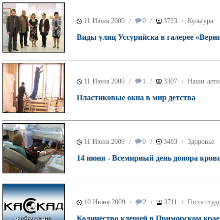
11 Июня 2009
0
3723
Культура
/
/
/
Виды улиц Уссурийска в галерее «Верн
11 Июня 2009
1
3307
Наши дети
/
/
/
Пластиковые окна в мир детства
11 Июня 2009
0
3483
Здоровье
/
/
/
14 июня - Всемирный день донора кров
10 Июня 2009
2
3711
Гость студ
/
/
/
Количество клещей в Приморском крае в