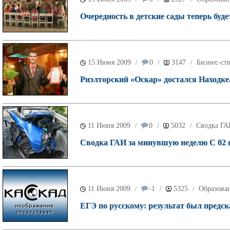
Очередность в детские сады теперь буд
15 Июня 2009
0
3147
Бизнес-ст
/
/
/
Риэлторский «Оскар» достался Находке
11 Июня 2009
0
5032
Сводка ГА
/
/
/
Сводка ГАИ за минувшую неделю С 02 
11 Июня 2009
-1
5325
Образова
/
/
/
ЕГЭ по русскому: результат был предск