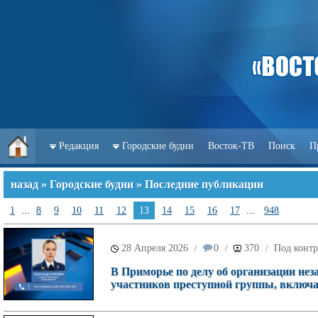
Редакция
Городские будни
Восток-ТВ
Поиск
П
назад
»
Городские будни
» Последние публикации
1
...
8
9
10
11
12
13
14
15
16
17
...
948
28 Апреля 2026
0
370
Под контр
/
/
/
В Приморье по делу об организации нез
участников преступной группы, включа