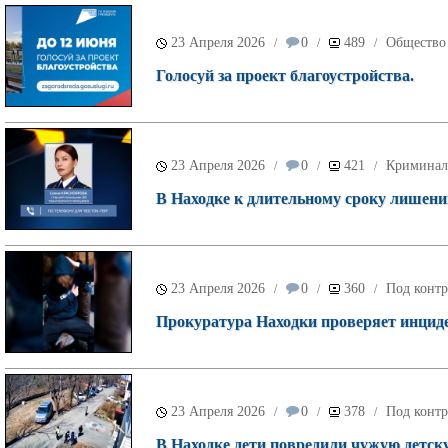
23 Апреля 2026
0
489
Общество
/
/
/
Голосуй за проект благоустройства.
23 Апреля 2026
0
421
Криминал
/
/
/
В Находке к длительному сроку лишени
23 Апреля 2026
0
360
Под контр
/
/
/
Прокуратура Находки проверяет инциде
23 Апреля 2026
0
378
Под контр
/
/
/
В Находке дети повредили чужую детск