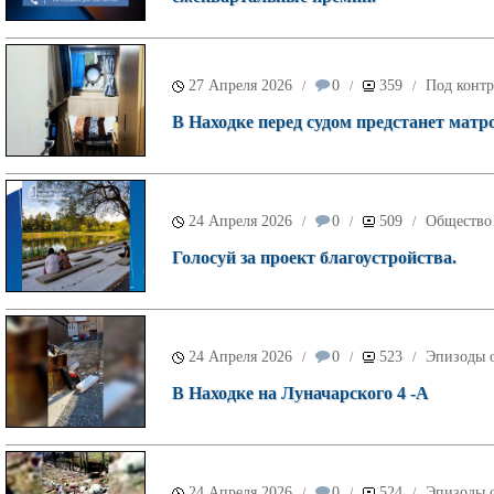
27 Апреля 2026
0
359
Под контр
/
/
/
В Находке перед судом предстанет матр
24 Апреля 2026
0
509
Общество
/
/
/
Голосуй за проект благоустройства.
24 Апреля 2026
0
523
Эпизоды о
/
/
/
В Находке на Луначарского 4 -А
24 Апреля 2026
0
524
Эпизоды о
/
/
/