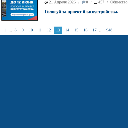
21 Апреля 2026
0
457
Общество
/
/
/
Голосуй за проект благоустройства.
1
...
8
9
10
11
12
13
14
15
16
17
...
948