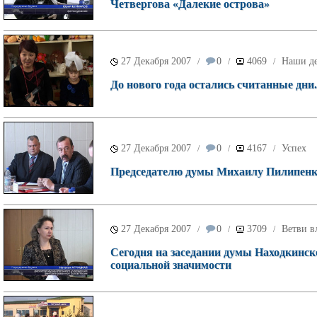
Четвергова «Далекие острова»
27 Декабря 2007
0
4069
Наши д
/
/
/
До нового года остались считанные дни.
27 Декабря 2007
0
4167
Успех
/
/
/
Председателю думы Михаилу Пилипенко 
27 Декабря 2007
0
3709
Ветви в
/
/
/
Сегодня на заседании думы Находкинск
социальной значимости