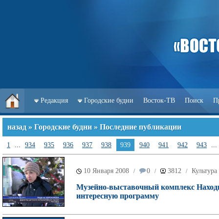
Редакция
Городские будни
Восток-ТВ
Поиск
П
назад
»
Городские будни
» Последние публикации
1
...
934
935
936
937
938
939
940
941
942
943
...
10 Января 2008
0
3812
Культура
/
/
/
Музейно-выставочный комплекс Находк
интересную программу