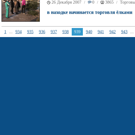
26 Декабря 2007
0
3865
Торговы
/
/
/
в находке начинается торговля ёлками
1
...
934
935
936
937
938
939
940
941
942
943
...