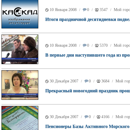
10 Января 2008
0
3547
Мой гор
/
/
/
Итоги праздничной десятидневки подве
10 Января 2008
0
5370
Мой гор
/
/
/
В первые дни наступившего года из п
30 Декабря 2007
0
3684
Мой го
/
/
/
Прекрасный новогодний праздник прош
30 Декабря 2007
0
4166
Мой го
/
/
/
Пенсионеры Базы Активного Морского