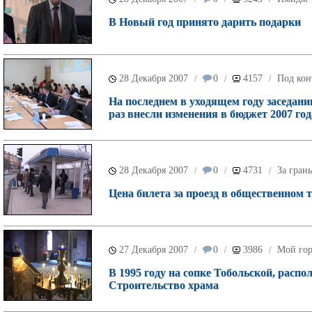
В Новый год принято дарить подарки
28 Декабря 2007
0
4157
Под кон
/
/
/
На последнем в уходящем году заседани
раз внесли изменения в бюджет 2007 год
28 Декабря 2007
0
4731
За гран
/
/
/
Цена билета за проезд в общественном т
27 Декабря 2007
0
3986
Мой го
/
/
/
В 1995 году на сопке Тобольской, расп
Строительство храма