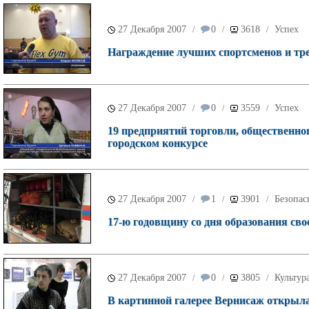
27 Декабря 2007
0
3618
Успех
/
/
/
Награждение лучших спортсменов и тре
27 Декабря 2007
0
3559
Успех
/
/
/
19 предприятий торговли, общественно
городском конкурсе
27 Декабря 2007
1
3901
Безопас
/
/
/
17-ю годовщину со дня образования сво
27 Декабря 2007
0
3805
Культур
/
/
/
В картинной галерее Вернисаж открыл