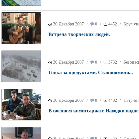
30 Декабря 2007
0
4452
Круг ув
/
/
/
Встреча творческих людей.
30 Декабря 2007
0
3732
Безопас
/
/
/
Гонка за продуктами. Съэкономили...
30 Декабря 2007
0
4402
Патриот
/
/
/
В военном комиссариате Находки подве
28 Декабря 2007
0
5245
Имидж
/
/
/