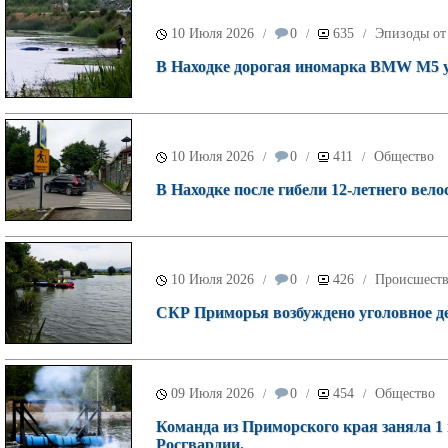
10 Июля 2026
0
635
Эпизоды от
/
/
/
В Находке дорогая иномарка BMW M5 уле
10 Июля 2026
0
411
Общество
/
/
/
В Находке после гибели 12-летнего вел
10 Июля 2026
0
426
Происшест
/
/
/
СКР Приморья возбуждено уголовное дел
09 Июля 2026
0
454
Общество
/
/
/
Команда из Приморского края заняла 1 
Росгвардии.