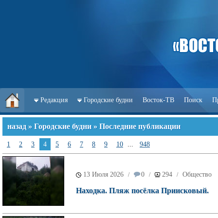
Редакция
Городские будни
Восток-ТВ
Поиск
П
назад
»
Городские будни
» Последние публикации
1
2
3
4
5
6
7
8
9
10
...
948
13 Июля 2026
0
294
Общество
/
/
/
Находка. Пляж посёлка Приисковый.