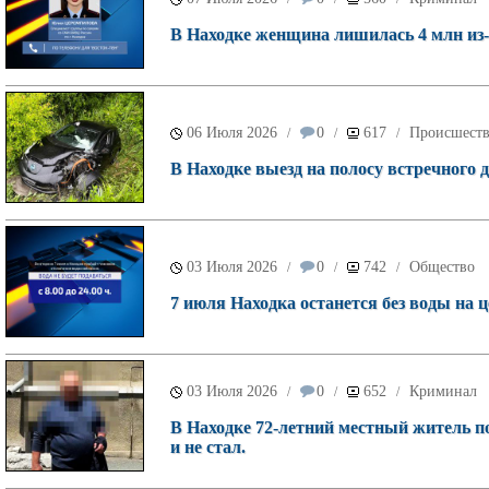
В Находке женщина лишилась 4 млн из
06 Июля 2026
0
617
Происшест
/
/
/
В Находке выезд на полосу встречного
03 Июля 2026
0
742
Общество
/
/
/
7 июля Находка останется без воды на 
03 Июля 2026
0
652
Криминал
/
/
/
В Находке 72-летний местный житель по
и не стал.