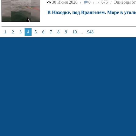
30 Июня 2026
0
675
Эпизоды от
/
/
/
В Находке, под Врангелем. Море в угол
1
2
3
4
5
6
7
8
9
10
...
948