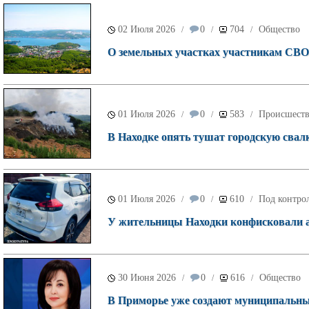
02 Июля 2026
0
704
Общество
/
/
/
О земельных участках участникам СВО 
01 Июля 2026
0
583
Происшест
/
/
/
В Находке опять тушат городскую свалк
01 Июля 2026
0
610
Под контрол
/
/
/
У жительницы Находки конфисковали ав
30 Июня 2026
0
616
Общество
/
/
/
В Приморье уже создают муниципальн