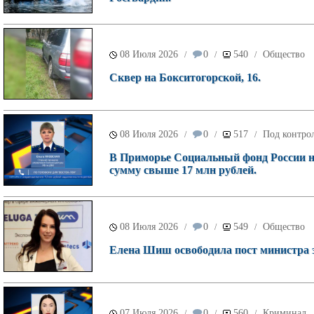
08 Июля 2026
0
540
Общество
/
/
/
Сквер на Бокситогорской, 16.
08 Июля 2026
0
517
Под контрол
/
/
/
В Приморье Социальный фонд России н
сумму свыше 17 млн рублей.
08 Июля 2026
0
549
Общество
/
/
/
Елена Шиш освободила пост министра э
07 Июля 2026
0
560
Криминал
/
/
/