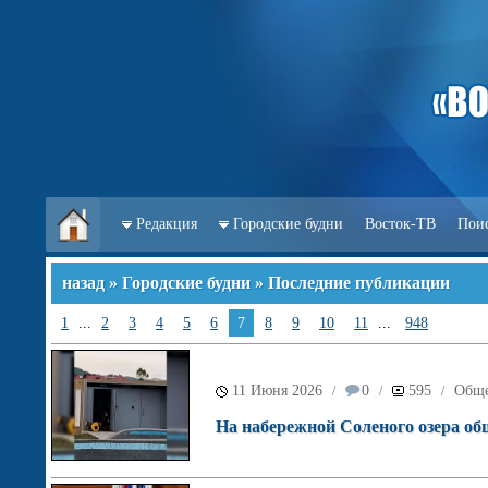
Редакция
Городские будни
Восток-ТВ
Пои
назад
»
Городские будни
» Последние публикации
1
...
2
3
4
5
6
7
8
9
10
11
...
948
11 Июня 2026
0
595
Обще
/
/
/
На набережной Соленого озера об