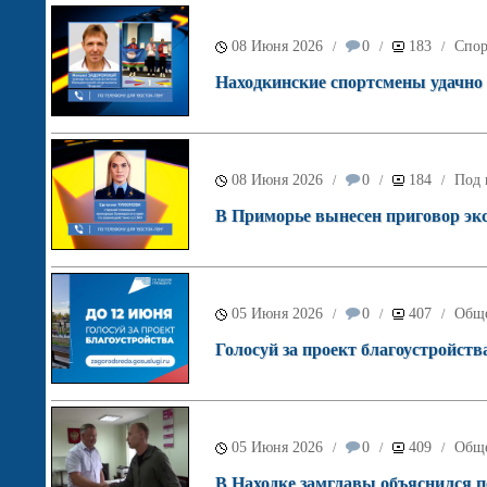
08 Июня 2026
0
183
Спор
/
/
/
Находкинские спортсмены удачно 
08 Июня 2026
0
184
Под 
/
/
/
В Приморье вынесен приговор экс
05 Июня 2026
0
407
Обще
/
/
/
Голосуй за проект благоустройств
05 Июня 2026
0
409
Обще
/
/
/
В Находке замглавы объяснился п