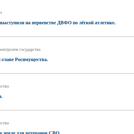
т
выступили на первенстве ДВФО по лёгкой атлетике.
контролем государства
-главе Росимущества.
ство
а.
ство
о земле для ветеранов СВО.