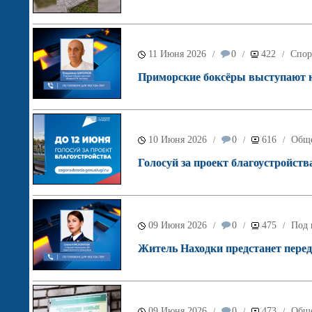
11 Июня 2026
0
422
Спор
/
/
/
Приморские боксёры выступают н
10 Июня 2026
0
616
Обще
/
/
/
Голосуй за проект благоустройств
09 Июня 2026
0
475
Под 
/
/
/
Житель Находки предстанет перед
09 Июня 2026
0
473
Обще
/
/
/