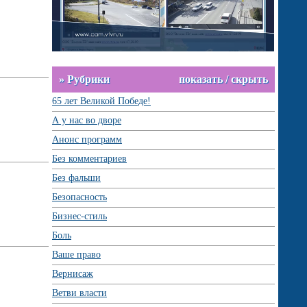
» Рубрики
показать / скрыть
65 лет Великой Победе!
А у нас во дворе
Анонс программ
Без комментариев
Без фальши
Безопасность
Бизнес-стиль
Боль
Ваше право
Вернисаж
Ветви власти