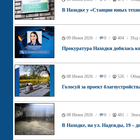
В Находке у «Станции юных техн
09 Июня 2026
0
404
Под 
/
/
/
Прокуратура Находки добилась ко
08 Июня 2026
0
526
Обще
/
/
/
Голосуй за проект благоустройств
08 Июня 2026
0
481
Эпиз
/
/
/
В Находке, на ул. Надежды, 19 – д