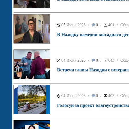
05 Июня 2026
0
401
Обще
/
/
/
В Находку намедни высадился де
04 Июня 2026
0
643
Обще
/
/
/
Встреча главы Находки с ветеран
04 Июня 2026
0
403
Обще
/
/
/
Голосуй за проект благоустройств