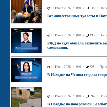
11 Июня 2026
0
538
Обще
/
/
/
Все общественные туалеты в Нахо
11 Июня 2026
0
495
Под 
/
/
/
РЖД по суду обязали включить ва
следования.
11 Июня 2026
0
628
Прои
/
/
/
В Находке на Чехова сгорела стор
11 Июня 2026
0
594
Эпиз
/
/
/
В Находке на набережной Солёного