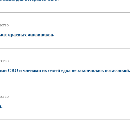
ство
сант краевых чиновников.
ство
ами СВО и членами их семей едва не закончилась потасовкой.
ство
а.