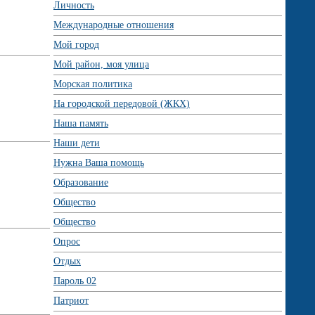
Личность
Международные отношения
Мой город
Мой район, моя улица
Морская политика
На городской передовой (ЖКХ)
Наша память
Наши дети
Нужна Ваша помощь
Образование
Общество
Общество
Опрос
Отдых
Пароль 02
Патриот