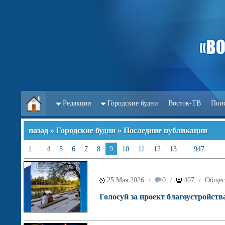
Редакция
Городские будни
Восток-ТВ
Пои
назад
»
Городские будни
» Последние публикации
1
...
4
5
6
7
8
9
10
11
12
13
...
947
25 Мая 2026
0
407
Общес
/
/
/
Голосуй за проект благоустройств