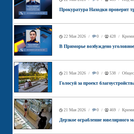
Прокуратура Находки проверит т
22 Мая 2026
0
428
Крими
/
/
/
В Приморье возбуждено уголовное
21 Мая 2026
0
538
Общес
/
/
/
Голосуй за проект благоустройств
21 Мая 2026
0
469
Крими
/
/
/
Дерзкое ограбление ювелирного м