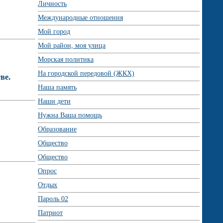
Личность
Международные отношения
Мой город
Мой район, моя улица
Морская политика
На городской передовой (ЖКХ)
ве.
Наша память
Наши дети
Нужна Ваша помощь
Образование
Общество
Общество
Опрос
Отдых
Пароль 02
Патриот