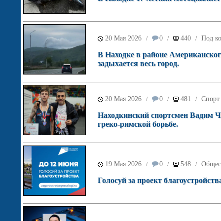
20 Мая 2026
0
440
Под ко
/
/
/
В Находке в районе Американског
задыхается весь город.
20 Мая 2026
0
481
Спорт
/
/
/
Находкинский спортсмен Вадим Ч
греко-римской борьбе.
19 Мая 2026
0
548
Общес
/
/
/
Голосуй за проект благоустройств