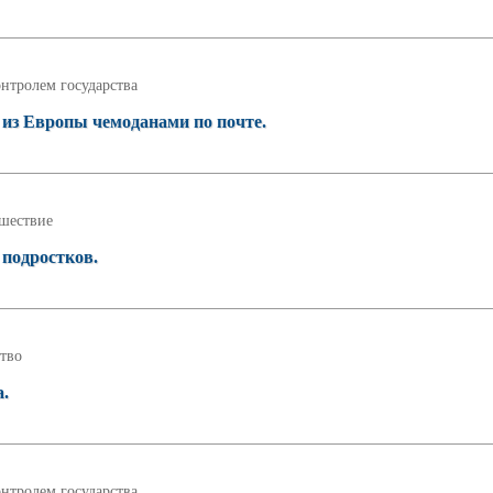
нтролем государства
 из Европы чемоданами по почте.
шествие
 подростков.
тво
а.
нтролем государства