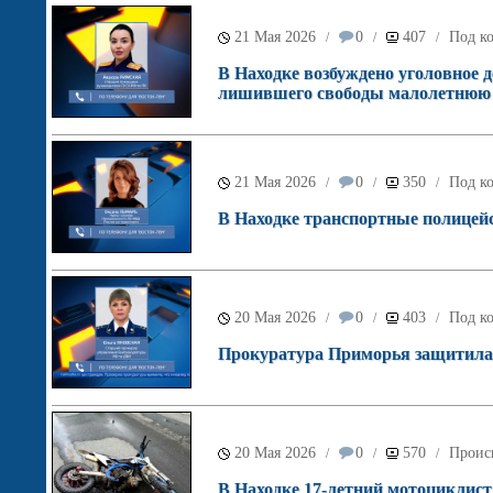
21 Мая 2026
0
407
Под ко
/
/
/
В Находке возбуждено уголовное д
лишившего свободы малолетнюю 
21 Мая 2026
0
350
Под ко
/
/
/
В Находке транспортные полицейс
20 Мая 2026
0
403
Под ко
/
/
/
Прокуратура Приморья защитила 
20 Мая 2026
0
570
Проис
/
/
/
В Находке 17-летний мотоциклист