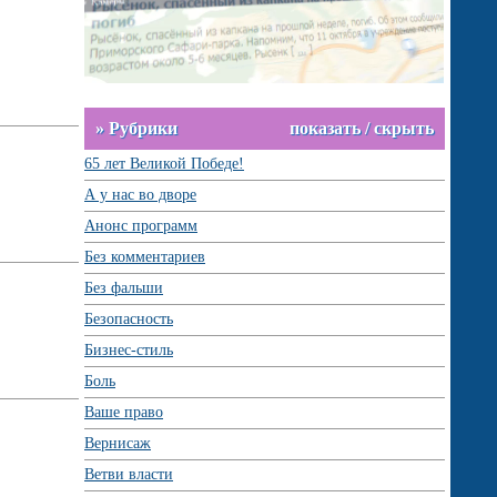
» Рубрики
показать / скрыть
65 лет Великой Победе!
А у нас во дворе
Анонс программ
Без комментариев
Без фальши
Безопасность
Бизнес-стиль
Боль
Ваше право
Вернисаж
Ветви власти