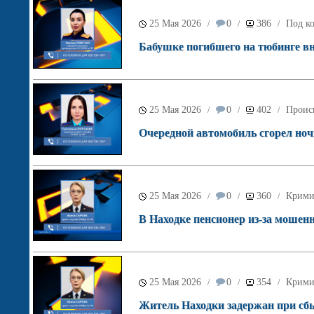
25 Мая 2026
0
386
Под ко
/
/
/
Бабушке погибшего на тюбинге в
25 Мая 2026
0
402
Проис
/
/
/
Очередной автомобиль сгорел ноч
25 Мая 2026
0
360
Крими
/
/
/
В Находке пенсионер из-за мошенн
25 Мая 2026
0
354
Крими
/
/
/
Житель Находки задержан при сб