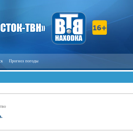
ск
Прогноз погоды
тво
а.