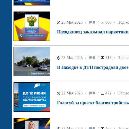
25 Мая 2026
0
306
Под ко
/
/
/
Находкинец заказывал наркотики
25 Мая 2026
0
313
Проис
/
/
/
В Находке в ДТП пострадали двое
22 Мая 2026
0
472
Общес
/
/
/
Голосуй за проект благоустройств
22 Мая 2026
0
463
Под ко
/
/
/