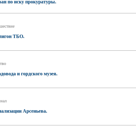
ан по иску прокуратуры.
шествие
олигон ТБО.
тво
довода и гордского музея.
нал
нализации Арсеньева.