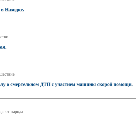
 в Находке.
ство
ая.
шествие
делу о смертельном ДТП с участием машины скорой помощи.
ды от народа