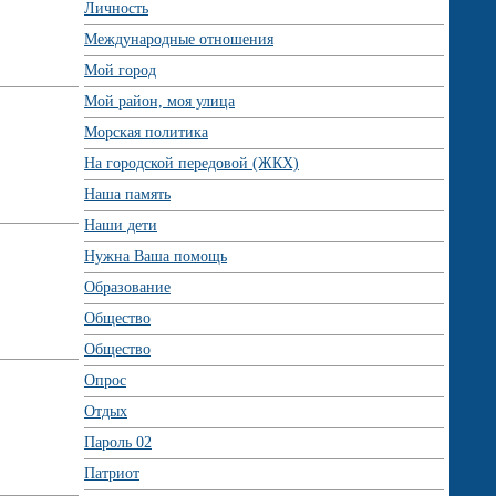
Личность
Международные отношения
Мой город
Мой район, моя улица
Морская политика
На городской передовой (ЖКХ)
Наша память
Наши дети
Нужна Ваша помощь
Образование
Общество
Общество
Опрос
Отдых
Пароль 02
Патриот