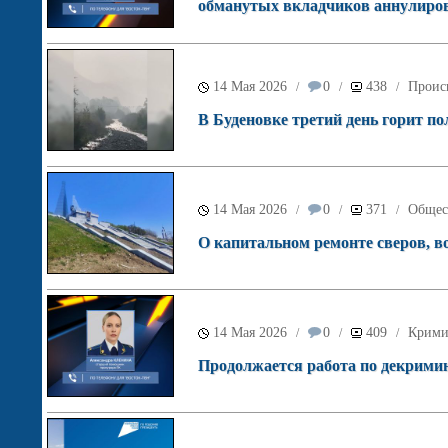
обманутых вкладчиков аннулиров
14 Мая 2026
0
438
Проис
/
/
/
В Буденовке третий день горит п
14 Мая 2026
0
371
Общес
/
/
/
О капитальном ремонте сверов, во
14 Мая 2026
0
409
Крими
/
/
/
Продолжается работа по декрими