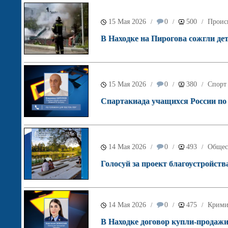
15 Мая 2026
0
500
Проис
/
/
/
В Находке на Пирогова сожгли де
15 Мая 2026
0
380
Спорт
/
/
/
Спартакиада учащихся России по б
14 Мая 2026
0
493
Общес
/
/
/
Голосуй за проект благоустройств
14 Мая 2026
0
475
Крими
/
/
/
В Находке договор купли-продажи