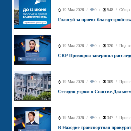
19 Мая 2026
0
548
Общес
/
/
/
Голосуй за проект благоустройств
19 Мая 2026
0
320
Под ко
/
/
/
СКР Приморья завершил расследов
19 Мая 2026
0
309
Проис
/
/
/
Сегодня утром в Спасске-Дальне
19 Мая 2026
0
347
Проис
/
/
/
В Находке транспортная прокурат