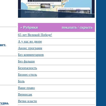
» Рубрики
показать / скрыть
65 лет Великой Победе!
А у нас во дворе
нет.
Анонс программ
Без комментариев
Без фальши
Безопасность
Бизнес-стиль
Боль
Ваше право
Вернисаж
Ветви власти
удна.