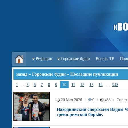
Редакция
Городские будни
Восток-ТВ
Пои
назад
»
Городские будни
» Последние публикации
1
...
5
6
7
8
9
10
11
12
13
14
...
948
20 Мая 2026
0
483
Спорт
/
/
/
Находкинский спортсмен Вадим Ч
греко-римской борьбе.