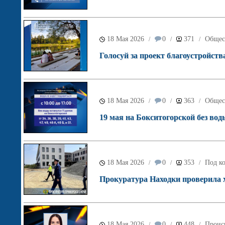
18 Мая 2026
0
371
Общес
/
/
/
Голосуй за проект благоустройств
18 Мая 2026
0
363
Общес
/
/
/
19 мая на Бокситогорской без вод
18 Мая 2026
0
353
Под ко
/
/
/
Прокуратура Находки проверила х
18 Мая 2026
0
448
Проис
/
/
/