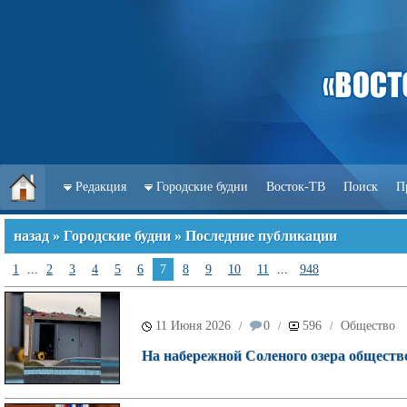
Редакция
Городские будни
Восток-ТВ
Поиск
П
назад
»
Городские будни
» Последние публикации
1
...
2
3
4
5
6
7
8
9
10
11
...
948
11 Июня 2026
0
596
Общество
/
/
/
На набережной Соленого озера обществ