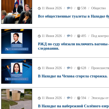
11 Июня 2026
0
538
Общество
/
/
/
Все общественные туалеты в Находке б
11 Июня 2026
0
495
Под контрол
/
/
/
РЖД по суду обязали включить вагоны-р
следования.
11 Июня 2026
0
628
Происшест
/
/
/
В Находке на Чехова сгорела сторожка.
11 Июня 2026
0
594
Эпизоды от
/
/
/
В Находке на набережной Солёного озер