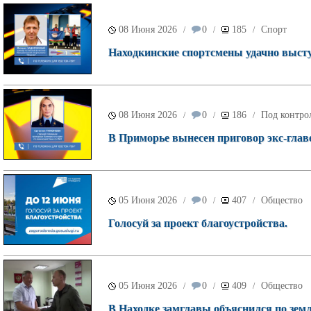
08 Июня 2026
0
185
Спорт
/
/
/
Находкинские спортсмены удачно высту
08 Июня 2026
0
186
Под контро
/
/
/
В Приморье вынесен приговор экс-глав
05 Июня 2026
0
407
Общество
/
/
/
Голосуй за проект благоустройства.
05 Июня 2026
0
409
Общество
/
/
/
В Находке замглавы объяснился по зем