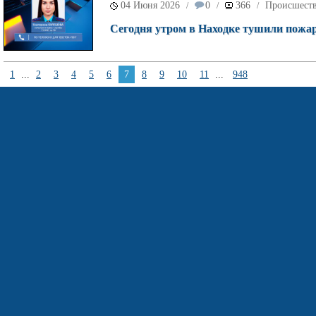
04 Июня 2026
0
366
Происшест
/
/
/
Сегодня утром в Находке тушили пожар
1
...
2
3
4
5
6
7
8
9
10
11
...
948