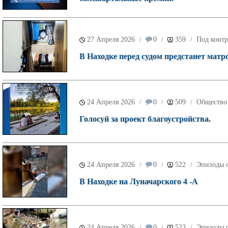
27 Апреля 2026
0
359
Под контр
/
/
/
В Находке перед судом предстанет матр
24 Апреля 2026
0
509
Общество
/
/
/
Голосуй за проект благоустройства.
24 Апреля 2026
0
522
Эпизоды о
/
/
/
В Находке на Луначарского 4 -А
24 Апреля 2026
0
523
Эпизоды о
/
/
/