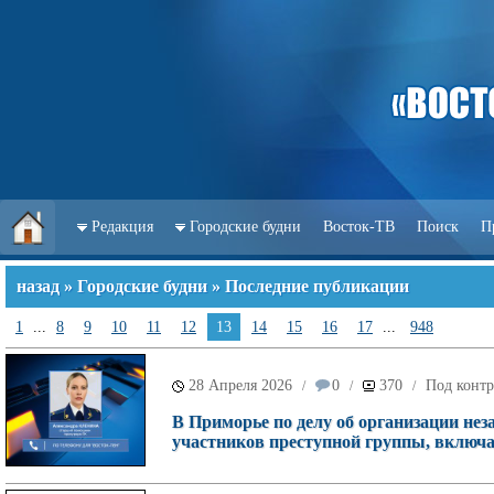
Редакция
Городские будни
Восток-ТВ
Поиск
П
назад
»
Городские будни
» Последние публикации
1
...
8
9
10
11
12
13
14
15
16
17
...
948
28 Апреля 2026
0
370
Под контр
/
/
/
В Приморье по делу об организации нез
участников преступной группы, включа