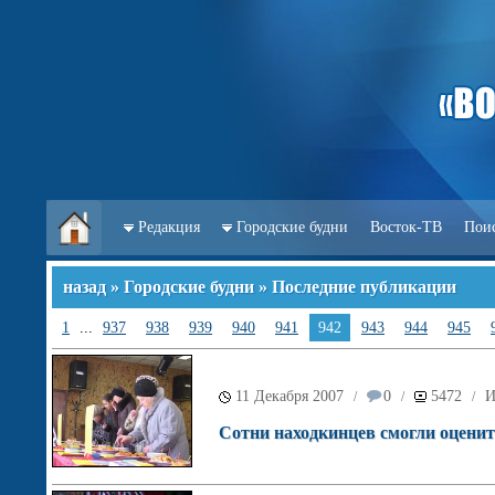
Редакция
Городские будни
Восток-ТВ
Пои
назад
»
Городские будни
» Последние публикации
1
...
937
938
939
940
941
942
943
944
945
11 Декабря 2007
0
5472
И
/
/
/
Сотни находкинцев смогли оценит