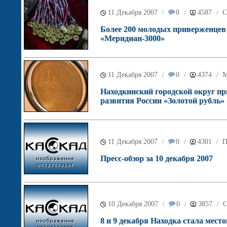
11 Декабря 2007
0
4587
С
/
/
/
Более 200 молодых приверженцев 
«Меридиан-3000»
11 Декабря 2007
0
4374
М
/
/
/
Находкинский городской округ пр
развития России «Золотой рубль»
11 Декабря 2007
0
4301
П
/
/
/
Пресс-обзор за 10 декабря 2007
10 Декабря 2007
0
3857
С
/
/
/
8 и 9 декабря Находка стала мес