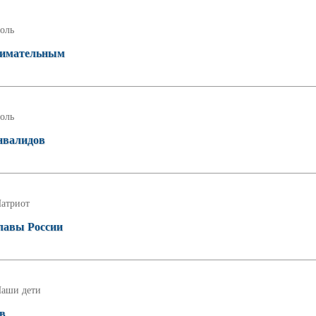
оль
внимательным
оль
нвалидов
атриот
славы России
аши дети
ов