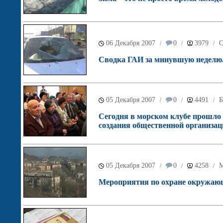
06 Декабря 2007
0
3979
С
/
/
/
Сводка ГАИ за минувшую неделю
05 Декабря 2007
0
4491
Б
/
/
/
Сегодня в морском клубе прошло
создания общественной организац
05 Декабря 2007
0
4258
М
/
/
/
Мероприятия по охране окружающе