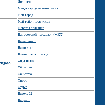
Личность
Международные отношения
Мой город
Мой район, моя улица
Морская политика
На городской передовой (ЖКХ)
Наша память
Наши дети
Нужна Ваша помощь
Образование
аждого
Общество
Общество
Опрос
Отдых
Пароль 02
Патриот