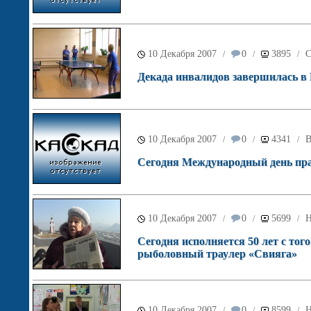
10 Декабря 2007
0
3895
С
/
/
/
Декада инвалидов завершилась в 
10 Декабря 2007
0
4341
В
/
/
/
Сегодня Международный день пра
10 Декабря 2007
0
5699
Н
/
/
/
Сегодня исполняется 50 лет с тог
рыболовный траулер «Свияга»
10 Декабря 2007
0
8599
Н
/
/
/