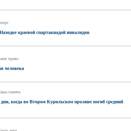
порт
Находке краевой спартакиадой инвалидов
аше право
в человека
аша память
о дня, когда во Втором Курильском проливе погиб средний
аши дети