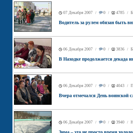
07 Декабря 2007
0
4785
Б
/
/
/
Водитель за рулем обязан быть 
06 Декабря 2007
0
3836
Б
/
/
/
В Находке продолжается декада и
06 Декабря 2007
0
4043
П
/
/
/
Вчера отмечался День воинской 
06 Декабря 2007
0
3940
Н
/
/
/
Зима – это не просто время холод