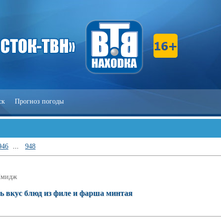
ск
Прогноз погоды
946
...
948
мидж
ь вкус блюд из филе и фарша минтая