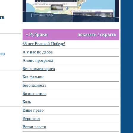
тв
» Рубрики
показать / скрыть
65 лет Великой Победе!
А у нас во дворе
ого
Анонс программ
Без комментариев
Без фальши
Безопасность
Бизнес-стиль
Боль
Ваше право
Вернисаж
Ветви власти