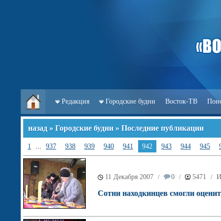
Редакция
Городские будни
Восток-ТВ
Пои
назад
»
Городские будни
» Последние публикации
1
...
937
938
939
940
941
942
943
944
945
11 Декабря 2007
0
5471
И
/
/
/
Сотни находкинцев смогли оценит