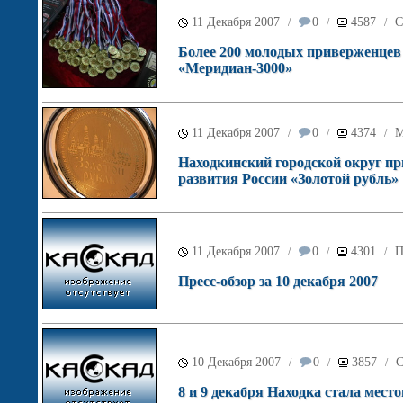
11 Декабря 2007
0
4587
С
/
/
/
Более 200 молодых приверженцев 
«Меридиан-3000»
11 Декабря 2007
0
4374
М
/
/
/
Находкинский городской округ пр
развития России «Золотой рубль»
11 Декабря 2007
0
4301
П
/
/
/
Пресс-обзор за 10 декабря 2007
10 Декабря 2007
0
3857
С
/
/
/
8 и 9 декабря Находка стала мес