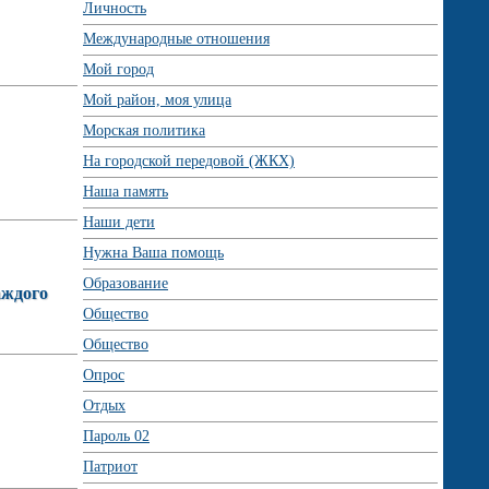
Личность
Международные отношения
Мой город
Мой район, моя улица
Морская политика
На городской передовой (ЖКХ)
Наша память
Наши дети
Нужна Ваша помощь
Образование
аждого
Общество
Общество
Опрос
Отдых
Пароль 02
Патриот