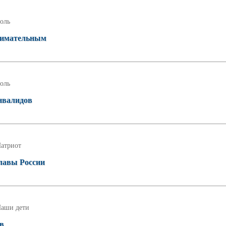
оль
внимательным
оль
нвалидов
атриот
славы России
аши дети
ов