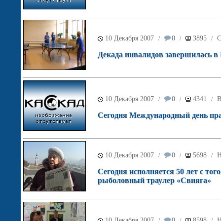
10 Декабря 2007
0
3895
С
/
/
/
Декада инвалидов завершилась в 
10 Декабря 2007
0
4341
В
/
/
/
Сегодня Международный день пра
10 Декабря 2007
0
5698
Н
/
/
/
Сегодня исполняется 50 лет с тог
рыболовный траулер «Свияга»
10 Декабря 2007
0
8598
Н
/
/
/