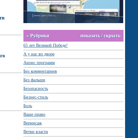
тв
» Рубрики
показать / скрыть
65 лет Великой Победе!
А у нас во дворе
ого
Анонс программ
Без комментариев
Без фальши
Безопасность
Бизнес-стиль
Боль
Ваше право
Вернисаж
Ветви власти