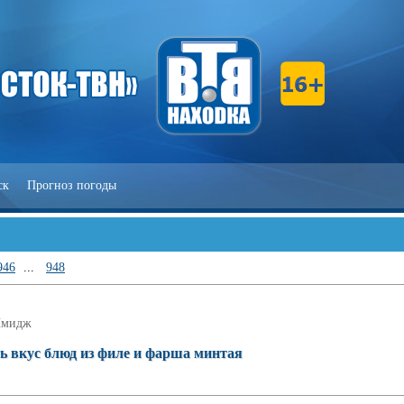
ск
Прогноз погоды
946
...
948
мидж
ь вкус блюд из филе и фарша минтая