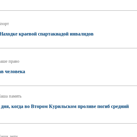
порт
Находке краевой спартакиадой инвалидов
аше право
в человека
аша память
о дня, когда во Втором Курильском проливе погиб средний
аши дети