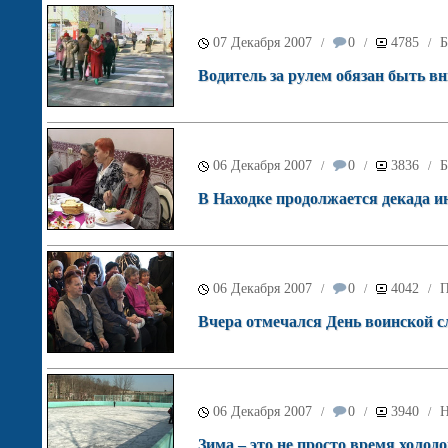
07 Декабря 2007
0
4785
Б
/
/
/
Водитель за рулем обязан быть 
06 Декабря 2007
0
3836
Б
/
/
/
В Находке продолжается декада и
06 Декабря 2007
0
4042
П
/
/
/
Вчера отмечался День воинской 
06 Декабря 2007
0
3940
Н
/
/
/
Зима – это не просто время холод