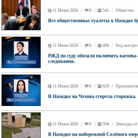
11 Июня 2026
0
541
Общество
/
/
/
Все общественные туалеты в Находке б
11 Июня 2026
0
496
Под контрол
/
/
/
РЖД по суду обязали включить вагоны-р
следования.
11 Июня 2026
0
629
Происшест
/
/
/
В Находке на Чехова сгорела сторожка.
11 Июня 2026
0
594
Эпизоды от
/
/
/
В Находке на набережной Солёного озер