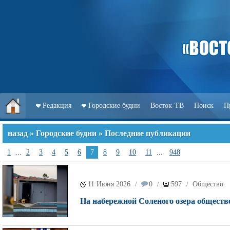
Редакция
Городские будни
Восток-ТВ
Поиск
П
назад
»
Городские будни
» Последние публикации
1
...
2
3
4
5
6
7
8
9
10
11
...
948
11 Июня 2026
0
597
Общество
/
/
/
На набережной Соленого озера обществ