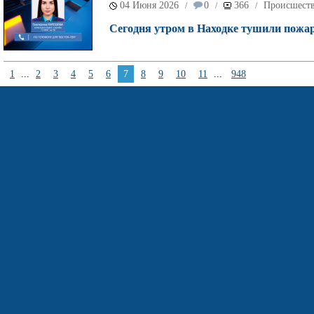
04 Июня 2026
0
366
Происшест
/
/
/
Сегодня утром в Находке тушили пожар
1
...
2
3
4
5
6
7
8
9
10
11
...
948