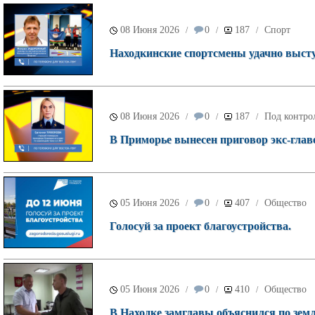
08 Июня 2026
0
187
Спорт
/
/
/
Находкинские спортсмены удачно высту
08 Июня 2026
0
187
Под контро
/
/
/
В Приморье вынесен приговор экс-глав
05 Июня 2026
0
407
Общество
/
/
/
Голосуй за проект благоустройства.
05 Июня 2026
0
410
Общество
/
/
/
В Находке замглавы объяснился по зем