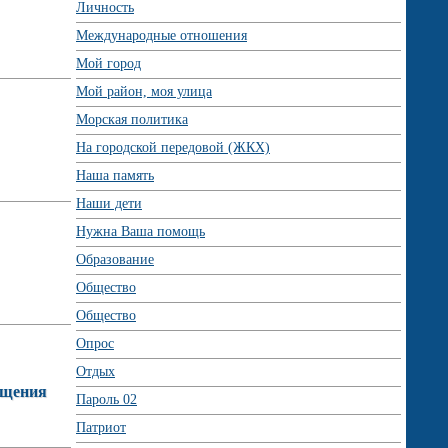
Личность
Международные отношения
Мой город
Мой район, моя улица
Морская политика
На городской передовой (ЖКХ)
Наша память
Наши дети
Нужна Ваша помощь
Образование
Общество
Общество
Опрос
Отдых
ащения
Пароль 02
Патриот