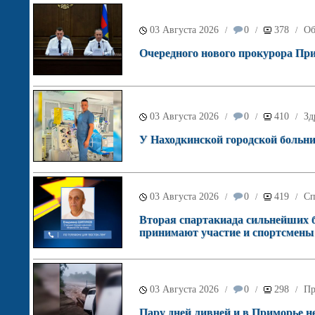
03 Августа 2026
0
378
Об
/
/
/
Очередного нового прокурора При
03 Августа 2026
0
410
Зд
/
/
/
У Находкинской городской больн
03 Августа 2026
0
419
Сп
/
/
/
Вторая спартакиада сильнейших б
принимают участие и спортсмены
03 Августа 2026
0
298
Пр
/
/
/
Пару дней ливней и в Приморье не