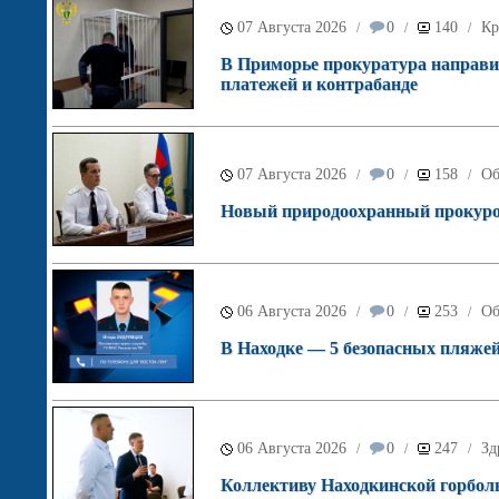
07 Августа 2026
0
140
Кр
/
/
/
В Приморье прокуратура направил
платежей и контрабанде
07 Августа 2026
0
158
Об
/
/
/
Новый природоохранный прокурор
06 Августа 2026
0
253
Об
/
/
/
В Находке — 5 безопасных пляжей
06 Августа 2026
0
247
Зд
/
/
/
Коллективу Находкинской горболь