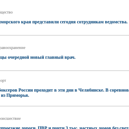
щество
морского края представили сегодня сотрудникам ведомства.
равоохранение
ицы очередной новый главный врач.
орт
оксеров России проходит в эти дни в Челябинске. В соревно
 из Приморья.
оисшествие
проезжие дороги, ПВР и почти 3 тыс. частных домов без свет