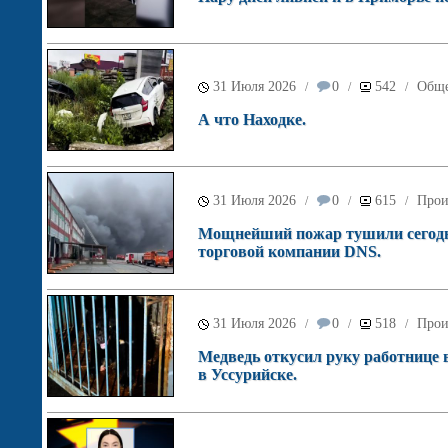
31 Июля 2026
0
542
Обще
/
/
/
А что Находке.
31 Июля 2026
0
615
Прои
/
/
/
Мощнейший пожар тушили сегодня
торговой компании DNS.
31 Июля 2026
0
518
Прои
/
/
/
Медведь откусил руку работнице 
в Уссурийске.