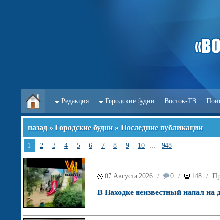
Редакция
Городские будни
Восток-ТВ
Пои
назад
»
Городские будни
» Последние публикации
1
2
3
4
5
6
7
8
9
10
...
948
07 Августа 2026
0
148
Пр
/
/
/
В Находке неизвестный напал на д