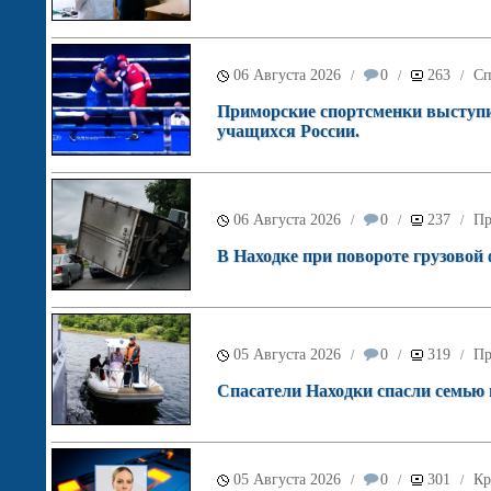
06 Августа 2026
0
263
Сп
/
/
/
Приморские спортсменки выступи
учащихся России.
06 Августа 2026
0
237
Пр
/
/
/
В Находке при повороте грузовой
05 Августа 2026
0
319
Пр
/
/
/
Спасатели Находки спасли семью в
05 Августа 2026
0
301
Кр
/
/
/