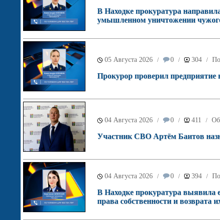
В Находке прокуратура направила 
умышленном уничтожении чужого
05 Августа 2026
0
304
По
/
/
/
Прокурор проверил предприятие в 
04 Августа 2026
0
411
Об
/
/
/
Участник СВО Артём Баитов назн
04 Августа 2026
0
394
По
/
/
/
В Находке прокуратура выявила е
права собственности и возврата их