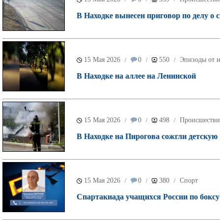
В Находке вынесен приговор по делу о
15 Мая 2026
0
550
Эпизоды от н
/
/
/
В Находке на аллее на Ленинской
15 Мая 2026
0
498
Происшестви
/
/
/
В Находке на Пирогова сожгли детскую
15 Мая 2026
0
380
Спорт
/
/
/
Спартакиада учащихся России по боксу 