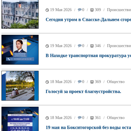
19 Мая 2026
0
309
Происшестви
/
/
/
Сегодня утром в Спасске-Дальнем сгор
19 Мая 2026
0
346
Происшестви
/
/
/
В Находке транспортная прокуратура у
18 Мая 2026
0
369
Общество
/
/
/
Голосуй за проект благоустройства.
18 Мая 2026
0
361
Общество
/
/
/
19 мая на Бокситогорской без воды оста