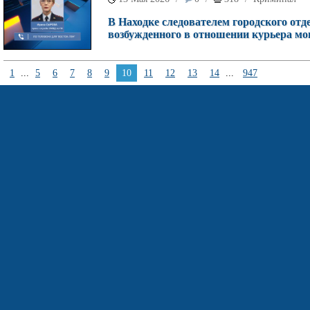
В Находке следователем городского отд
возбужденного в отношении курьера м
1
...
5
6
7
8
9
10
11
12
13
14
...
947