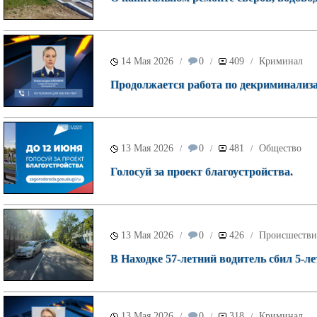
14 Мая 2026
0
409
Криминал
/
/
/
Продолжается работа по декриминализа
13 Мая 2026
0
481
Общество
/
/
/
Голосуй за проект благоустройства.
13 Мая 2026
0
426
Происшестви
/
/
/
В Находке 57-летний водитель сбил 5-ле
13 Мая 2026
0
318
Криминал
/
/
/