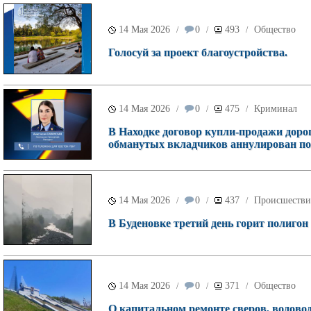
14 Мая 2026
0
493
Общество
/
/
/
Голосуй за проект благоустройства.
14 Мая 2026
0
475
Криминал
/
/
/
В Находке договор купли-продажи доро
обманутых вкладчиков аннулирован по
14 Мая 2026
0
437
Происшестви
/
/
/
В Буденовке третий день горит полигон
14 Мая 2026
0
371
Общество
/
/
/
О капитальном ремонте сверов, водовод