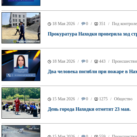
18 Мая 2026
0
351
Под контроле
/
/
/
Прокуратура Находки проверила ход ст
18 Мая 2026
0
443
Происшестви
/
/
/
Два человека погибли при пожаре в Нах
15 Мая 2026
0
1275
Общество
/
/
/
День города Находки отметят 23 мая.
15 Мая 2026
0
559
Происшестви
/
/
/