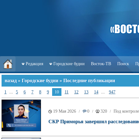
Редакция
Городские будни
Восток-ТВ
Поиск
П
назад
»
Городские будни
» Последние публикации
1
...
5
6
7
8
9
10
11
12
13
14
...
947
19 Мая 2026
0
320
Под контроле
/
/
/
СКР Приморья завершил расследование 