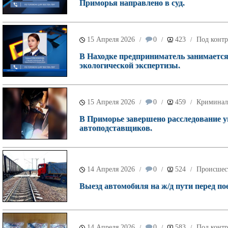
Приморья направлено в суд.
15 Апреля 2026
0
423
Под контр
/
/
/
В Находке предприниматель занимается
экологической экспертизы.
15 Апреля 2026
0
459
Криминал
/
/
/
В Приморье завершено расследование у
автоподставщиков.
14 Апреля 2026
0
524
Происшес
/
/
/
Выезд автомобиля на ж/д пути перед по
14 Апреля 2026
0
583
Под контр
/
/
/