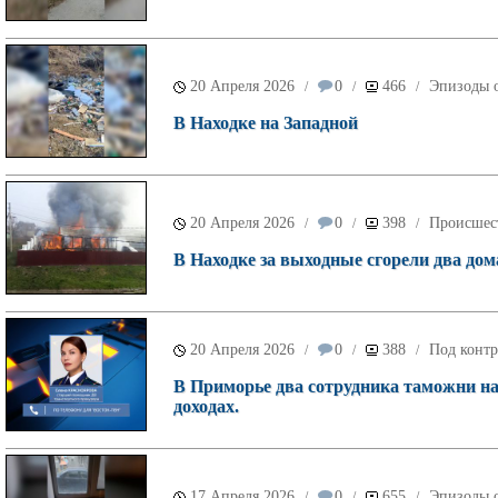
20 Апреля 2026
0
466
Эпизоды о
/
/
/
В Находке на Западной
20 Апреля 2026
0
398
Происшес
/
/
/
В Находке за выходные сгорели два дом
20 Апреля 2026
0
388
Под контр
/
/
/
В Приморье два сотрудника таможни на
доходах.
17 Апреля 2026
0
655
Эпизоды о
/
/
/