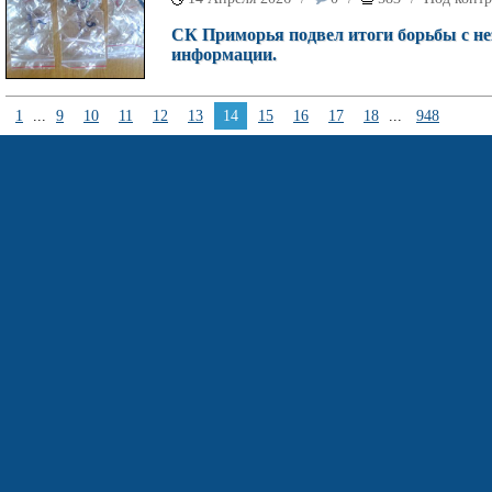
СК Приморья подвел итоги борьбы с не
информации.
1
...
9
10
11
12
13
14
15
16
17
18
...
948