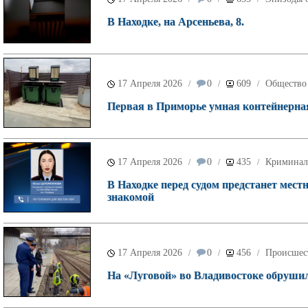
В Находке, на Арсеньева, 8.
17 Апреля 2026
0
609
Общество
/
/
/
Первая в Приморье умная контейнерная
17 Апреля 2026
0
435
Криминал
/
/
/
В Находке перед судом предстанет мес
знакомой
17 Апреля 2026
0
456
Происшес
/
/
/
На «Луговой» во Владивостоке обруши