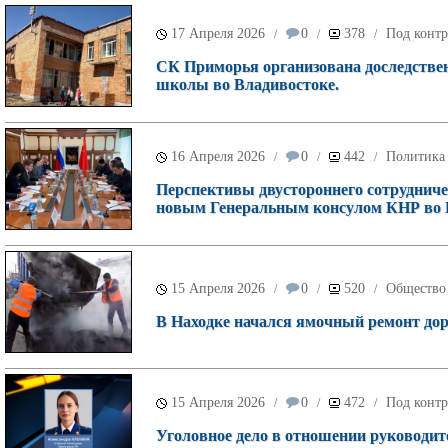
17 Апреля 2026
0
378
Под контр
/
/
/
СК Приморья организована доследствен
школы во Владивостоке.
16 Апреля 2026
0
442
Политика
/
/
/
Перспективы двустороннего сотрудниче
новым Генеральным консулом КНР во 
15 Апреля 2026
0
520
Общество
/
/
/
В Находке начался ямочный ремонт дор
15 Апреля 2026
0
472
Под контр
/
/
/
Уголовное дело в отношении руководи