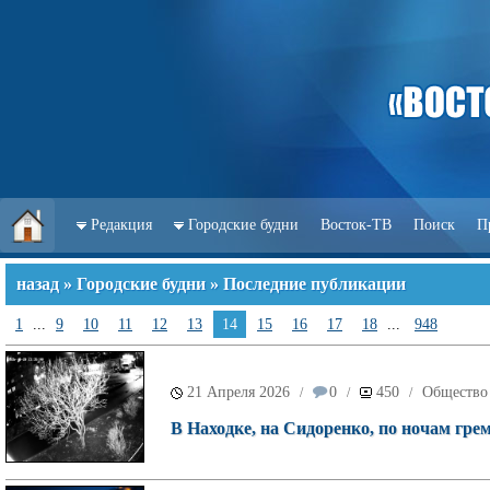
Редакция
Городские будни
Восток-ТВ
Поиск
П
назад
»
Городские будни
» Последние публикации
1
...
9
10
11
12
13
14
15
16
17
18
...
948
21 Апреля 2026
0
450
Общество
/
/
/
В Находке, на Сидоренко, по ночам гр