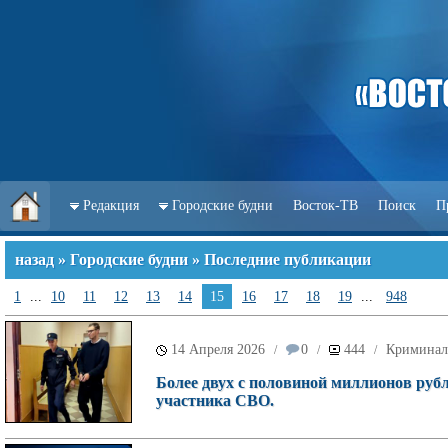
Редакция
Городские будни
Восток-ТВ
Поиск
П
назад
»
Городские будни
» Последние публикации
1
...
10
11
12
13
14
15
16
17
18
19
...
948
14 Апреля 2026
0
444
Криминал
/
/
/
Более двух с половиной миллионов руб
участника СВО.