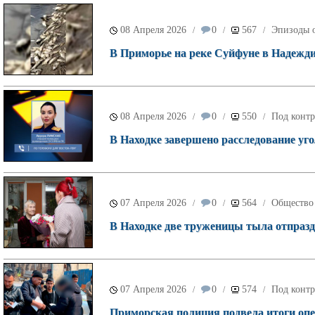
08 Апреля 2026
0
567
Эпизоды о
/
/
/
В Приморье на реке Суйфуне в Надежд
08 Апреля 2026
0
550
Под контр
/
/
/
В Находке завершено расследование уго
07 Апреля 2026
0
564
Общество
/
/
/
В Находке две труженицы тыла отпраздн
07 Апреля 2026
0
574
Под контр
/
/
/
Приморская полиция подвела итоги о