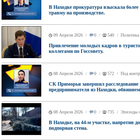
В Находке прокуратура взыскала более 
травму на производстве.
09 Апреля 2026
0
540
Политика
/
/
/
Привлечение молодых кадров в туристи
коллегами по Госсовету.
08 Апреля 2026
0
572
Под контр
/
/
/
СК Приморья завершил расследование 
предпринимателя из Находки, обвиняе
08 Апреля 2026
0
735
Эпизоды о
/
/
/
В Находке, на 44‑м участке, напротив д
подпорная стена.