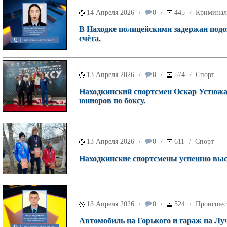
14 Апреля 2026
0
445
Криминал
/
/
/
В Находке полицейскими задержан подо
счёта.
13 Апреля 2026
0
574
Спорт
/
/
/
Находкинский спортсмен Оскар Устюжан
юниоров по боксу.
13 Апреля 2026
0
611
Спорт
/
/
/
Находкинские спортсмены успешно выст
13 Апреля 2026
0
524
Происшес
/
/
/
Автомобиль на Горького и гараж на Луч