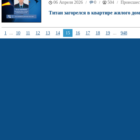
06 Апреля 2026
0
504
Происшес
/
/
/
Титан загорелся в квартире жилого дом
1
...
10
11
12
13
14
15
16
17
18
19
...
948