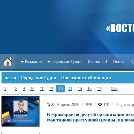
Редакция
Городские будни
Восток-ТВ
Поиск
П
назад
»
Городские будни
» Последние публикации
1
...
8
9
10
11
12
13
14
15
16
17
...
948
28 Апреля 2026
0
370
Под контр
/
/
/
В Приморье по делу об организации нез
участников преступной группы, включа