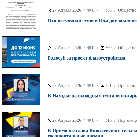
27 Апреля 2026
0
358
Общество
/
/
/
Отопительный сезон в Находке закончит
27 Апреля 2026
0
369
Общество
/
/
/
Голосуй за проект благоустройства.
27 Апреля 2026
0
361
Происшес
/
/
/
В Находке на выходных тушили пожары 
27 Апреля 2026
0
316
Под контр
/
/
/
В Приморье глава Яковлевского сельско
ежеквартальные премии.