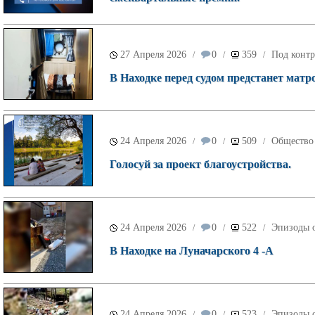
27 Апреля 2026
0
359
Под контр
/
/
/
В Находке перед судом предстанет матр
24 Апреля 2026
0
509
Общество
/
/
/
Голосуй за проект благоустройства.
24 Апреля 2026
0
522
Эпизоды о
/
/
/
В Находке на Луначарского 4 -А
24 Апреля 2026
0
523
Эпизоды о
/
/
/