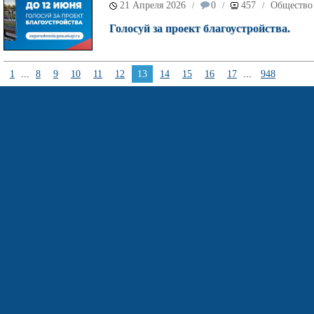
21 Апреля 2026
0
457
Общество
/
/
/
Голосуй за проект благоустройства.
1
...
8
9
10
11
12
13
14
15
16
17
...
948