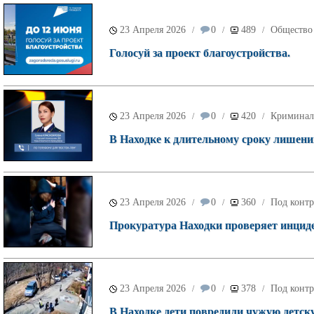
23 Апреля 2026
0
489
Общество
/
/
/
Голосуй за проект благоустройства.
23 Апреля 2026
0
420
Криминал
/
/
/
В Находке к длительному сроку лишени
23 Апреля 2026
0
360
Под контр
/
/
/
Прокуратура Находки проверяет инциде
23 Апреля 2026
0
378
Под контр
/
/
/
В Находке дети повредили чужую детск