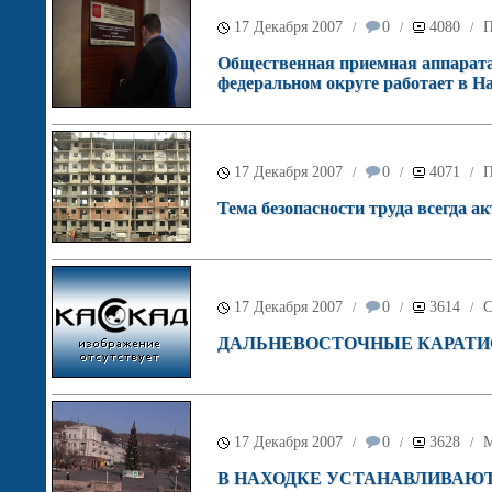
17 Декабря 2007
0
4080
П
/
/
/
Общественная приемная аппарата
федеральном округе работает в На
17 Декабря 2007
0
4071
П
/
/
/
Тема безопасности труда всегда а
17 Декабря 2007
0
3614
С
/
/
/
ДАЛЬНЕВОСТОЧНЫЕ КАРАТИС
17 Декабря 2007
0
3628
М
/
/
/
В НАХОДКЕ УСТАНАВЛИВАЮ