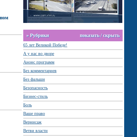
чном
» Рубрики
показать / скрыть
65 лет Великой Победе!
А у нас во дворе
Анонс программ
Без комментариев
Без фальши
Безопасность
Бизнес-стиль
Боль
Ваше право
Вернисаж
Ветви власти