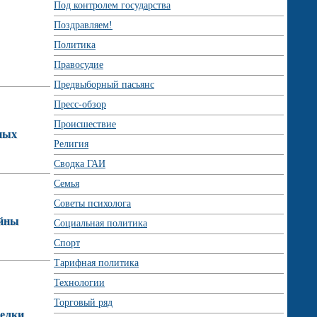
Под контролем государства
Поздравляем!
Политика
Правосудие
Предвыборный пасьянс
Пресс-обзор
Происшествие
ных
Религия
Сводка ГАИ
Семья
Советы психолога
ойны
Социальная политика
Спорт
Тарифная политика
Технологии
Торговый ряд
 елки