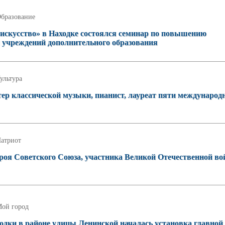
бразование
 искусство» в Находке состоялся семинар по повышению
 учреждений дополнительного образования
ультура
ер классической музыки, пианист, лауреат пяти международ
атриот
роя Советского Союза, участника Великой Отечественной в
ой город
дки в районе улицы Ленинской началась установка главной