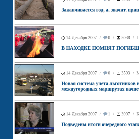
Заканчивается год, а, значит, пр
14 Декабря 2007
0
5038
П
/
/
/
В НАХОДКЕ ПОМНЯТ ПОГИБШ
14 Декабря 2007
0
3593
М
/
/
/
Новая система учета льготников 
междугородных маршрутах начнет 
14 Декабря 2007
1
3997
К
/
/
/
Подведены итоги очередного этап