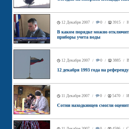
12 Декабря 2007
0
3915
Н
/
/
/
В каком порядке можно отключить
приборы учета воды
12 Декабря 2007
0
3885
В
/
/
/
12 декабря 1993 года на референ
11 Декабря 2007
0
5470
И
/
/
/
Сотни находкинцев смогли оценит
11 Декабря 2007
0
4586
С
/
/
/