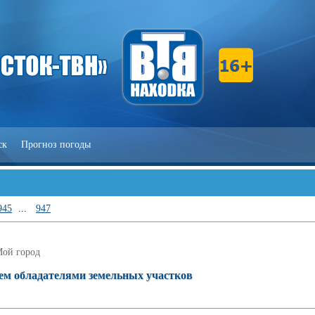
ск
Прогноз погоды
945
...
947
ой город
ем обладателями земельных участков