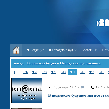
Редакция
Городские будни
Восток-ТВ
Пои
назад
»
Городские будни
» Последние публикации
1
...
936
937
938
939
940
941
942
943
944
18 Декабря 2007
0
3387
М
/
/
/
В недалеком будущем мы все стан