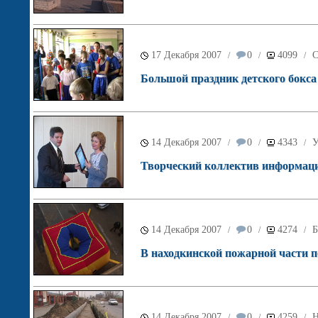
17 Декабря 2007
0
4099
С
/
/
/
Большой праздник детского бокса
14 Декабря 2007
0
4343
У
/
/
/
Творческий коллектив информацио
14 Декабря 2007
0
4274
Б
/
/
/
В находкинской пожарной части 
14 Декабря 2007
0
4259
Н
/
/
/