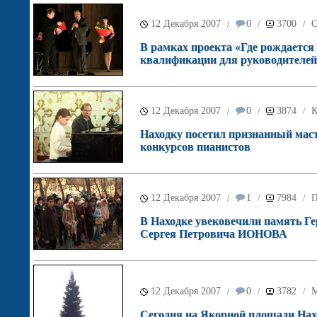
12 Декабря 2007
0
3700
О
/
/
/
В рамках проекта «Где рождается
квалификации для руководителей
12 Декабря 2007
0
3874
К
/
/
/
Находку посетил признанный маст
конкурсов пианистов
12 Декабря 2007
1
7984
П
/
/
/
В Находке увековечили память Ге
Сергея Петровича ИОНОВА
12 Декабря 2007
0
3782
М
/
/
/
Сегодня на Якорной площади Нахо