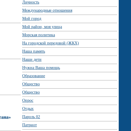
Личность
Международные отношения
Мой город
Мой район, моя улица
Морская политика
На городской передовой (ЖКХ)
Наша память
Наши дети
Нужна Ваша помощь
Образование
Общество
Общество
Опрос
Отдых
тана»
Пароль 02
Патриот