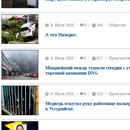
31 Июля 2026
0
544
Общество
/
/
/
А что Находке.
31 Июля 2026
0
617
Происшест
/
/
/
Мощнейший пожар тушили сегодня с ут
торговой компании DNS.
31 Июля 2026
0
523
Происшест
/
/
/
Медведь откусил руку работнице волье
в Уссурийске.