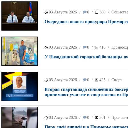
03 Августа 2026
0
380
Обществ
/
/
/
Очередного нового прокурора Приморск
03 Августа 2026
0
416
Здравоох
/
/
/
У Находкинской городской больницы о
03 Августа 2026
0
425
Спорт
/
/
/
Вторая спартакиада сильнейших боксеро
принимают участие и спортсмены из П
03 Августа 2026
0
301
Происше
/
/
/
Пару дней ливней и в Приморье непроез