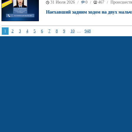
31 Июля 2026
0
467
Происшест
/
/
/
Наехавший задним ходом на двух мальч
1
2
3
4
5
6
7
8
9
10
...
948