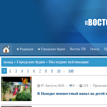
Редакция
Городские будни
Восток-ТВ
Поиск
П
назад
»
Городские будни
» Последние публикации
1
2
3
4
5
6
7
8
9
10
...
948
07 Августа 2026
0
219
Происше
/
/
/
В Находке неизвестный напал на детей 