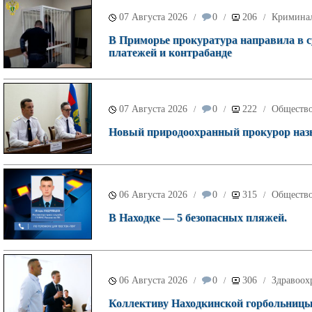
07 Августа 2026
0
206
Кримина
/
/
/
В Приморье прокуратура направила в с
платежей и контрабанде
07 Августа 2026
0
222
Обществ
/
/
/
Новый природоохранный прокурор назн
06 Августа 2026
0
315
Обществ
/
/
/
В Находке — 5 безопасных пляжей.
06 Августа 2026
0
306
Здравоох
/
/
/
Коллективу Находкинской горбольницы 