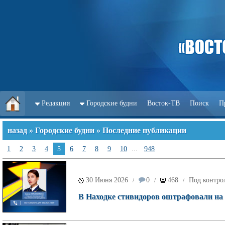
Редакция
Городские будни
Восток-ТВ
Поиск
П
назад
»
Городские будни
» Последние публикации
1
2
3
4
5
6
7
8
9
10
...
948
30 Июня 2026
0
468
Под контро
/
/
/
В Находке стивидоров оштрафовали на 