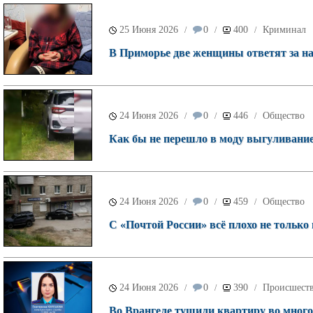
25 Июня 2026
0
400
Криминал
/
/
/
В Приморье две женщины ответят за н
24 Июня 2026
0
446
Общество
/
/
/
Как бы не перешло в моду выгуливание 
24 Июня 2026
0
459
Общество
/
/
/
С «Почтой России» всё плохо не только 
24 Июня 2026
0
390
Происшест
/
/
/
Во Врангеле тушили квартиру во много