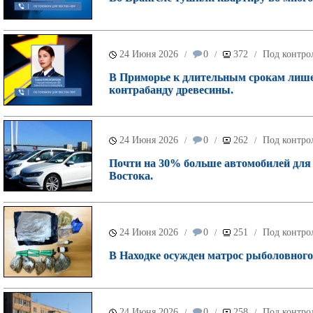
24 Июня 2026
0
372
Под контро
/
/
/
В Приморье к длительным срокам лише
контрабанду древесины.
24 Июня 2026
0
262
Под контро
/
/
/
Почти на 30% больше автомобилей для
Востока.
24 Июня 2026
0
251
Под контро
/
/
/
В Находке осужден матрос рыболовного 
24 Июня 2026
0
258
Под контро
/
/
/