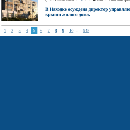
В Находке осуждена директор управляю
крыши жилого дома.
1
2
3
4
5
6
7
8
9
10
...
948