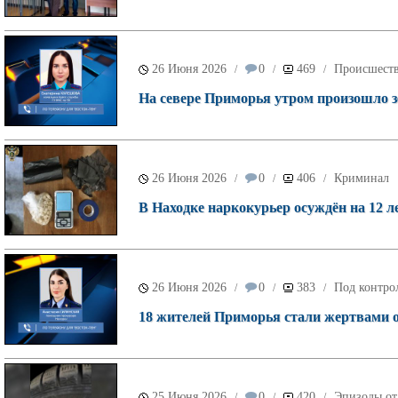
26 Июня 2026
0
469
Происшест
/
/
/
На севере Приморья утром произошло з
26 Июня 2026
0
406
Криминал
/
/
/
В Находке наркокурьер осуждён на 12 ле
26 Июня 2026
0
383
Под контро
/
/
/
18 жителей Приморья стали жертвами о
25 Июня 2026
0
420
Эпизоды от
/
/
/