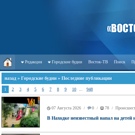
Редакция
Городские будни
Восток-ТВ
Поиск
П
назад
»
Городские будни
» Последние публикации
1
2
3
4
5
6
7
8
9
10
...
948
07 Августа 2026
0
78
Происшес
/
/
/
В Находке неизвестный напал на детей 