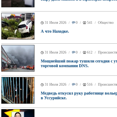
31 Июля 2026
0
541
Общество
/
/
/
А что Находке.
31 Июля 2026
0
612
Происшест
/
/
/
Мощнейший пожар тушили сегодня с ут
торговой компании DNS.
31 Июля 2026
0
516
Происшест
/
/
/
Медведь откусил руку работнице волье
в Уссурийске.