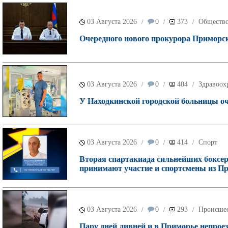
03 Августа 2026
0
373
Обществ
/
/
/
Очередного нового прокурора Приморск
03 Августа 2026
0
404
Здравоох
/
/
/
У Находкинской городской больницы о
03 Августа 2026
0
414
Спорт
/
/
/
Вторая спартакиада сильнейших боксеро
принимают участие и спортсмены из П
03 Августа 2026
0
293
Происше
/
/
/
Пару дней ливней и в Приморье непроез