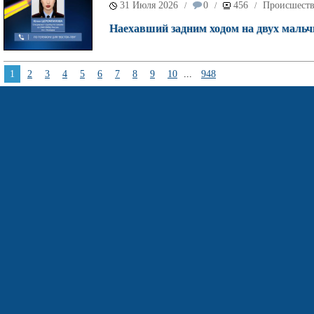
31 Июля 2026
0
456
Происшест
/
/
/
Наехавший задним ходом на двух мальч
1
2
3
4
5
6
7
8
9
10
...
948