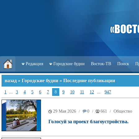
Редакция
Городские будни
Восток-ТВ
Поиск
П
назад
»
Городские будни
» Последние публикации
1
...
3
4
5
6
7
8
9
10
11
12
...
947
29 Мая 2026
0
661
Общество
/
/
/
Голосуй за проект благоустройства.