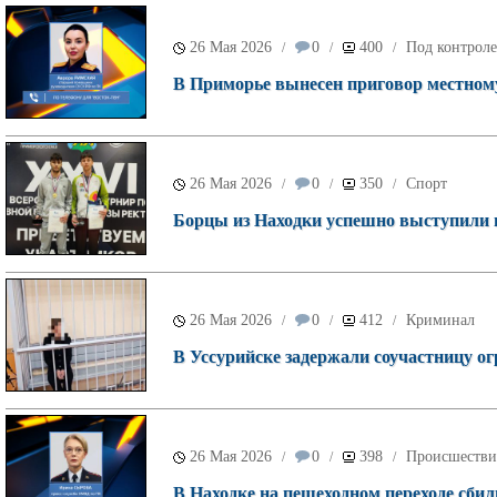
26 Мая 2026
0
400
Под контроле
/
/
/
В Приморье вынесен приговор местному
26 Мая 2026
0
350
Спорт
/
/
/
Борцы из Находки успешно выступили н
26 Мая 2026
0
412
Криминал
/
/
/
В Уссурийске задержали соучастницу о
26 Мая 2026
0
398
Происшестви
/
/
/
В Находке на пешеходном переходе сбил