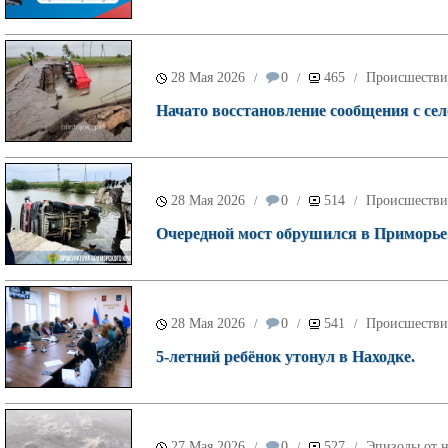
28 Мая 2026
0
465
Происшестви
/
/
/
Начато восстановление сообщения с се
28 Мая 2026
0
514
Происшестви
/
/
/
Очередной мост обрушился в Приморье
28 Мая 2026
0
541
Происшестви
/
/
/
5-летний ребёнок утонул в Находке.
27 Мая 2026
0
527
Эпизоды от н
/
/
/