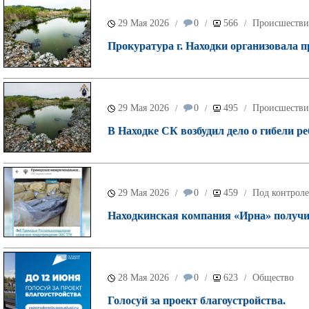
29 Мая 2026
0
566
Происшестви
/
/
/
Прокуратура г. Находки организовала п
29 Мая 2026
0
495
Происшестви
/
/
/
В Находке СК возбудил дело о гибели ре
29 Мая 2026
0
459
Под контроле
/
/
/
Находкинская компания «Ирна» получил
28 Мая 2026
0
623
Общество
/
/
/
Голосуй за проект благоустройства.