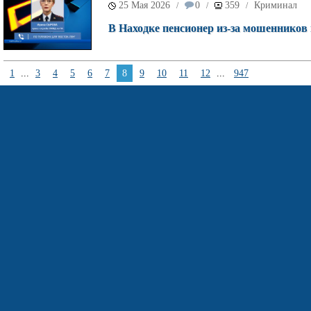
25 Мая 2026
0
359
Криминал
/
/
/
В Находке пенсионер из-за мошенников 
1
...
3
4
5
6
7
8
9
10
11
12
...
947