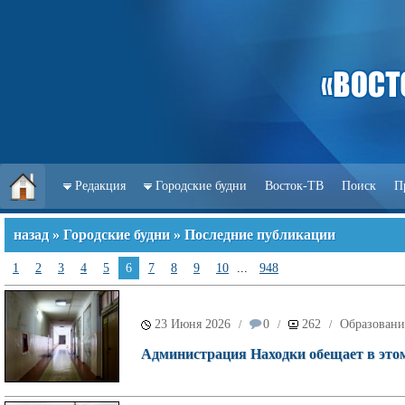
Редакция
Городские будни
Восток-ТВ
Поиск
П
назад
»
Городские будни
» Последние публикации
1
2
3
4
5
6
7
8
9
10
...
948
23 Июня 2026
0
262
Образовани
/
/
/
Администрация Находки обещает в этом