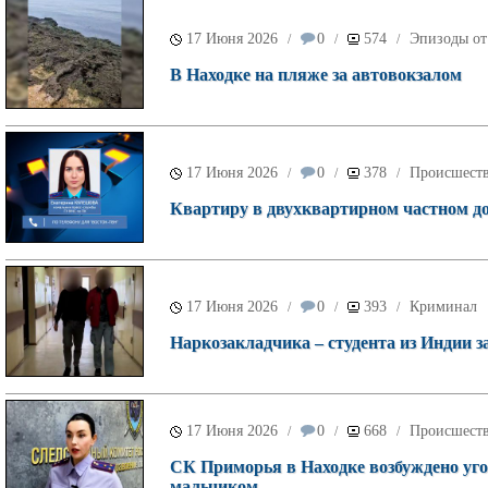
17 Июня 2026
0
574
Эпизоды от
/
/
/
В Находке на пляже за автовокзалом
17 Июня 2026
0
378
Происшест
/
/
/
Квартиру в двухквартирном частном д
17 Июня 2026
0
393
Криминал
/
/
/
Наркозакладчика – студента из Индии 
17 Июня 2026
0
668
Происшест
/
/
/
СК Приморья в Находке возбуждено угол
мальчиком.