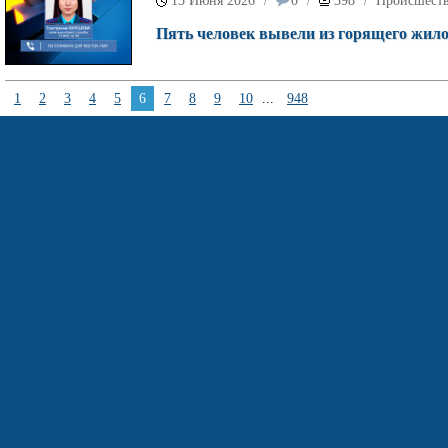
15 Июня 2026
0
398
Происшест
/
/
/
Пять человек вывели из горящего жило
1
2
3
4
5
6
7
8
9
10
...
948