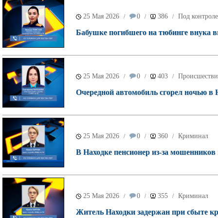
25 Мая 2026
0
386
Под контроле
/
/
/
Бабушке погибшего на тюбинге внука в
25 Мая 2026
0
403
Происшестви
/
/
/
Очередной автомобиль сгорел ночью в Н
25 Мая 2026
0
360
Криминал
/
/
/
В Находке пенсионер из-за мошенников 
25 Мая 2026
0
355
Криминал
/
/
/
Житель Находки задержан при сбыте кр