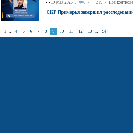
19 Мая 2026
0
319
Под контроле
/
/
/
СКР Приморья завершил расследование 
1
...
4
5
6
7
8
9
10
11
12
13
...
947