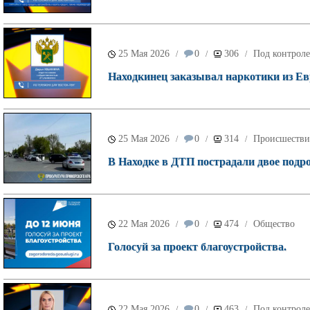
25 Мая 2026
0
306
Под контроле
/
/
/
Находкинец заказывал наркотики из Ев
25 Мая 2026
0
314
Происшестви
/
/
/
В Находке в ДТП пострадали двое подро
22 Мая 2026
0
474
Общество
/
/
/
Голосуй за проект благоустройства.
22 Мая 2026
0
463
Под контроле
/
/
/