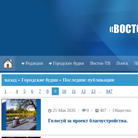
Редакция
Городские будни
Восток-ТВ
Поиск
П
назад
»
Городские будни
» Последние публикации
1
...
4
5
6
7
8
9
10
11
12
13
...
947
25 Мая 2026
0
407
Общество
/
/
/
Голосуй за проект благоустройства.