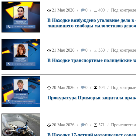
21 Мая 2026
0
409
Под контроле
/
/
/
В Находке возбуждено уголовное дело в
лишившего свободы малолетнюю девоч
21 Мая 2026
0
350
Под контроле
/
/
/
В Находке транспортные полицейские з
20 Мая 2026
0
404
Под контроле
/
/
/
Прокуратура Приморья защитила права
20 Мая 2026
0
571
Происшестви
/
/
/
В Находке 17-летний мотоциклист сове