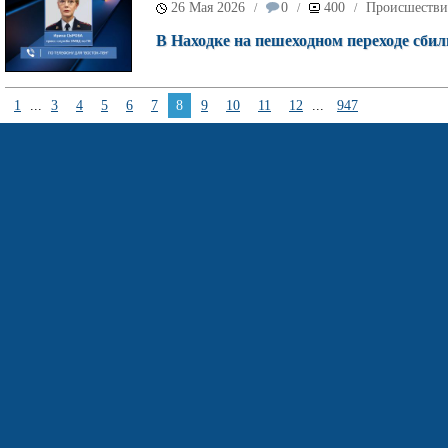
26 Мая 2026
0
400
Происшестви
/
/
/
В Находке на пешеходном переходе сбил
1
...
3
4
5
6
7
8
9
10
11
12
...
947