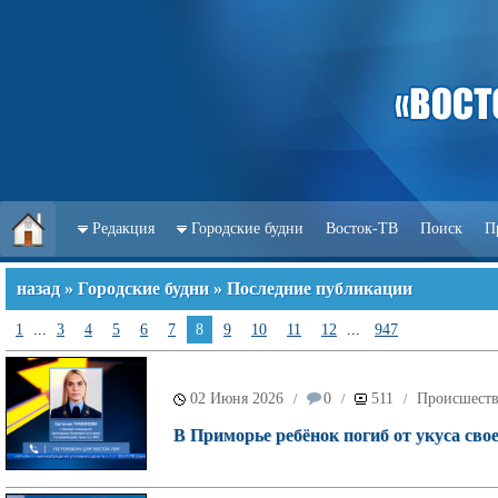
Редакция
Городские будни
Восток-ТВ
Поиск
П
назад
»
Городские будни
» Последние публикации
1
...
3
4
5
6
7
8
9
10
11
12
...
947
02 Июня 2026
0
511
Происшест
/
/
/
В Приморье ребёнок погиб от укуса свое