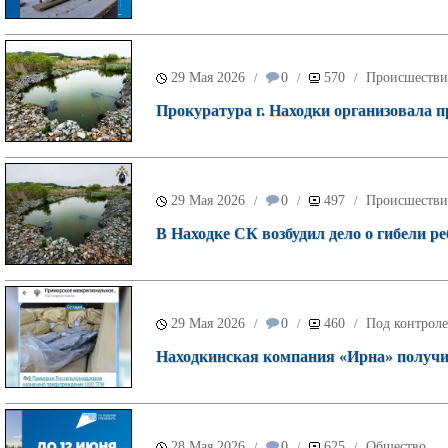
29 Мая 2026
0
570
Происшестви
/
/
/
Прокуратура г. Находки организовала п
29 Мая 2026
0
497
Происшестви
/
/
/
В Находке СК возбудил дело о гибели ре
29 Мая 2026
0
460
Под контроле
/
/
/
Находкинская компания «Ирна» получил
28 Мая 2026
0
625
Общество
/
/
/