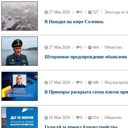
27 Мая 2026
0
527
Эпизоды от н
/
/
/
В Находке на озере Соленом.
27 Мая 2026
0
444
Общество
/
/
/
Штормовое предупреждение объявлено 
27 Мая 2026
0
440
Под контроле
/
/
/
В Приморье раскрыта схема взяток при
26 Мая 2026
0
654
Общество
/
/
/
Голосуй за проект благоустройства.