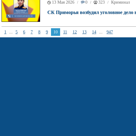
13 Мая 2026
0
323
Криминал
/
/
/
СК Приморья возбудил уголовное дело 
1
...
5
6
7
8
9
10
11
12
13
14
...
947