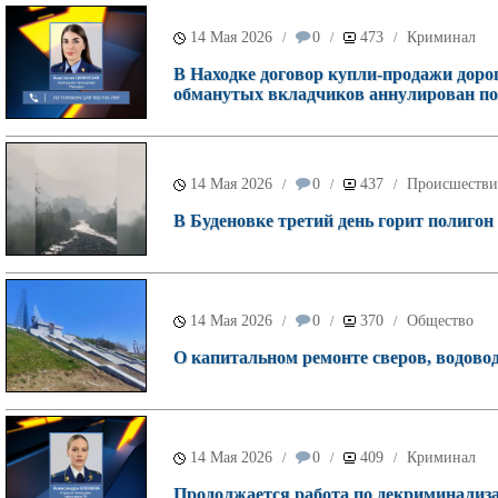
14 Мая 2026
0
473
Криминал
/
/
/
В Находке договор купли-продажи доро
обманутых вкладчиков аннулирован по
14 Мая 2026
0
437
Происшестви
/
/
/
В Буденовке третий день горит полигон
14 Мая 2026
0
370
Общество
/
/
/
О капитальном ремонте сверов, водовод
14 Мая 2026
0
409
Криминал
/
/
/
Продолжается работа по декриминализа