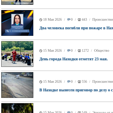
18 Мая 2026
0
443
Происшестви
/
/
/
Два человека погибли при пожаре в Нах
15 Мая 2026
0
1272
Общество
/
/
/
День города Находки отметят 23 мая.
15 Мая 2026
0
556
Происшестви
/
/
/
В Находке вынесен приговор по делу о
15 Мая 2026
0
549
Эпизоды от н
/
/
/