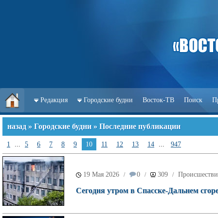
Редакция
Городские будни
Восток-ТВ
Поиск
П
назад
»
Городские будни
» Последние публикации
1
...
5
6
7
8
9
10
11
12
13
14
...
947
19 Мая 2026
0
309
Происшестви
/
/
/
Сегодня утром в Спасске-Дальнем сгор