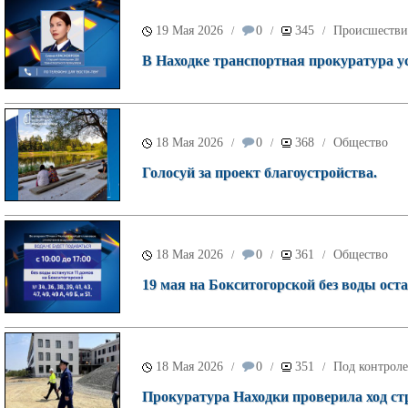
19 Мая 2026
0
345
Происшестви
/
/
/
В Находке транспортная прокуратура у
18 Мая 2026
0
368
Общество
/
/
/
Голосуй за проект благоустройства.
18 Мая 2026
0
361
Общество
/
/
/
19 мая на Бокситогорской без воды оста
18 Мая 2026
0
351
Под контроле
/
/
/
Прокуратура Находки проверила ход ст