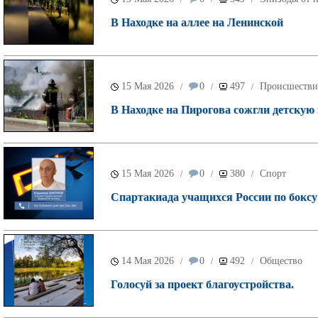
В Находке на аллее на Ленинской
15 Мая 2026
0
497
Происшестви
/
/
/
В Находке на Пирогова сожгли детскую
15 Мая 2026
0
380
Спорт
/
/
/
Спартакиада учащихся России по боксу 
14 Мая 2026
0
492
Общество
/
/
/
Голосуй за проект благоустройства.