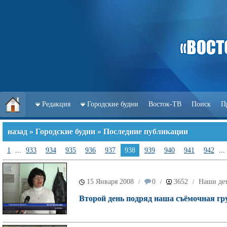
Редакция
Городские будни
Восток-ТВ
Поиск
П
назад
»
Городские будни
» Последние публикации
1
...
933
934
935
936
937
938
939
940
941
942
...
15 Января 2008
0
3652
Наши де
/
/
/
Второй день подряд наша съёмочная гр