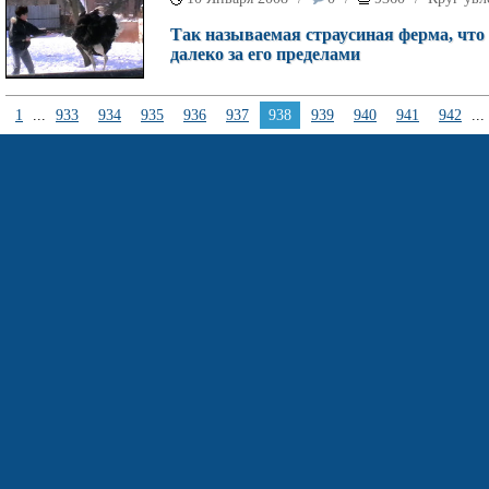
Так называемая страусиная ферма, что 
далеко за его пределами
1
...
933
934
935
936
937
938
939
940
941
942
...