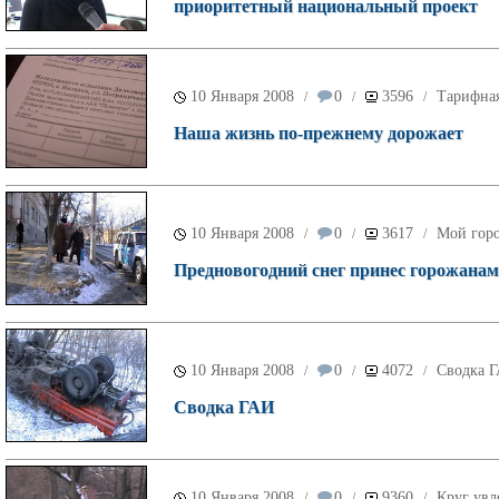
приоритетный национальный проект
10 Января 2008
0
3596
Тарифна
/
/
/
Наша жизнь по-прежнему дорожает
10 Января 2008
0
3617
Мой гор
/
/
/
Предновогодний снег принес горожанам
10 Января 2008
0
4072
Сводка 
/
/
/
Сводка ГАИ
10 Января 2008
0
9360
Круг увл
/
/
/