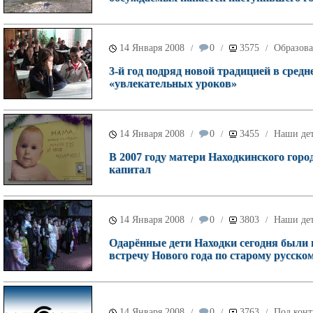
14 Января 2008
0
3575
Образов
/
/
/
3-й год подряд новой традицией в сред
«увлекательных уроков»
14 Января 2008
0
3455
Наши де
/
/
/
В 2007 году матери Находкинского горо
капитал
14 Января 2008
0
3803
Наши де
/
/
/
Одарённые дети Находки сегодня были
встречу Нового года по старому русско
14 Января 2008
0
3763
Под конт
/
/
/