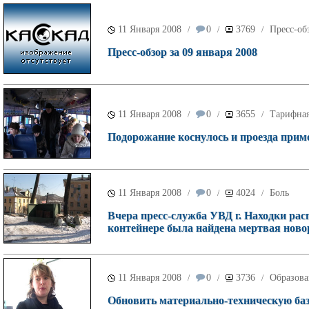
11 Января 2008
0
3769
Пресс-об
/
/
/
Пресс-обзор за 09 января 2008
11 Января 2008
0
3655
Тарифная
/
/
/
Подорожание коснулось и проезда при
11 Января 2008
0
4024
Боль
/
/
/
Вчера пресс-служба УВД г. Находки ра
контейнере была найдена мертвая нов
11 Января 2008
0
3736
Образова
/
/
/
Обновить материально-техническую баз