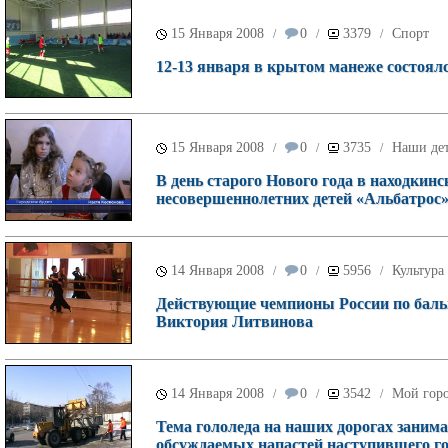
15 Января 2008
0
3379
Спорт
/
/
/
12-13 января в крытом манеже состоял
15 Января 2008
0
3735
Наши де
/
/
/
В день старого Нового года в находкин
несовершеннолетних детей «Альбатрос
14 Января 2008
0
5956
Культура
/
/
/
Действующие чемпионы России по бальн
Виктория Литвинова
14 Января 2008
0
3542
Мой гор
/
/
/
Тема гололеда на наших дорогах заним
обсуждаемых напастей наступившего г