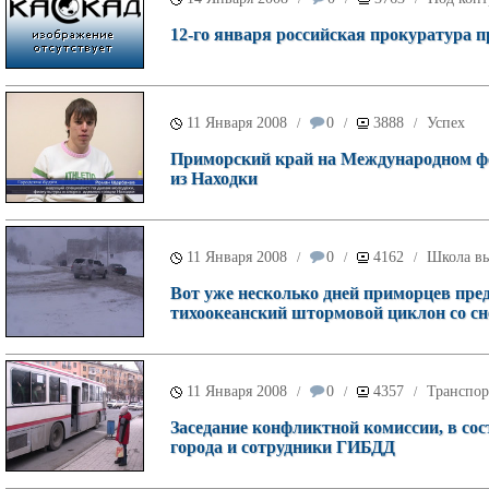
12-го января российская прокуратура п
11 Января 2008
0
3888
Успех
/
/
/
Приморский край на Международном ф
из Находки
11 Января 2008
0
4162
Школа в
/
/
/
Вот уже несколько дней приморцев пре
тихоокеанский штормовой циклон со с
11 Января 2008
0
4357
Транспор
/
/
/
Заседание конфликтной комиссии, в со
города и сотрудники ГИБДД