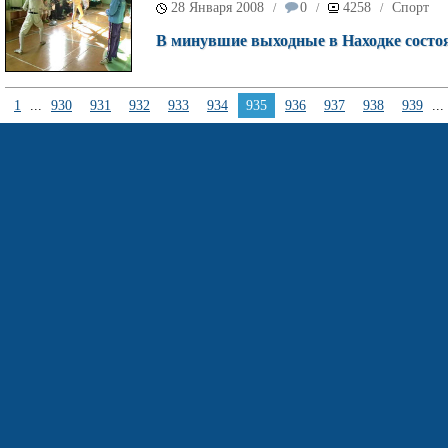
28 Января 2008
0
4258
Спорт
/
/
/
В минувшие выходные в Находке состоя
1
...
930
931
932
933
934
935
936
937
938
939
...