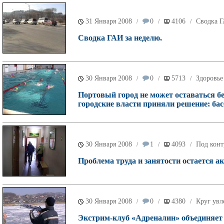
31 Января 2008
0
4106
Сводка 
/
/
/
Сводка ГАИ за неделю.
30 Января 2008
0
5713
Здоровье
/
/
/
Портовый город не может оставаться бе
городские власти приняли решение: бас
30 Января 2008
1
4093
Под конт
/
/
/
Проблема труда и занятости остается ак
30 Января 2008
0
4380
Круг увл
/
/
/
Экстрим-клуб «Адреналин» объединяет 