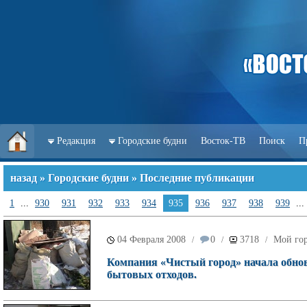
Редакция
Городские будни
Восток-ТВ
Поиск
П
назад
»
Городские будни
» Последние публикации
1
...
930
931
932
933
934
935
936
937
938
939
...
04 Февраля 2008
0
3718
Мой го
/
/
/
Компания «Чистый город» начала обнов
бытовых отходов.