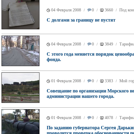
04 Февраля 2008
0
3660
Под кон
/
/
/
С долгами за границу не пустят
04 Февраля 2008
0
3849
Тарифн
/
/
/
С этого года меняется порядок ценооб
фонда.
01 Февраля 2008
0
3383
Мой го
/
/
/
Совещание по организации Морского не
администрации нашего города.
01 Февраля 2008
0
4078
Тарифн
/
/
/
По заданию губернатора Сергея Дарьк
проводится проверка обоснованности 