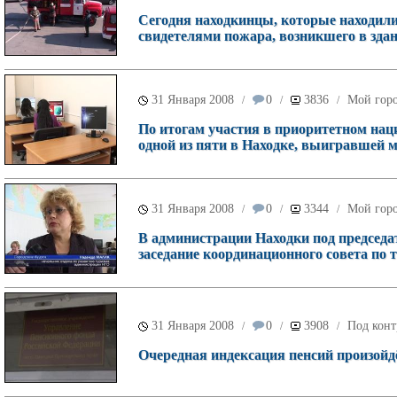
Сегодня находкинцы, которые находили
свидетелями пожара, возникшего в зда
31 Января 2008
0
3836
Мой гор
/
/
/
По итогам участия в приоритетном нац
одной из пяти в Находке, выигравшей 
31 Января 2008
0
3344
Мой гор
/
/
/
В администрации Находки под председ
заседание координационного совета по т
31 Января 2008
0
3908
Под конт
/
/
/
Очередная индексация пенсий произойдё