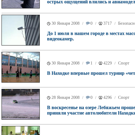
острых ощущений влились и авиамоде
30 Января 2008
0
3717
Безопасн
/
/
/
До 1 июля в нашем городе в местах мас
видеокамер.
30 Января 2008
1
4229
Спорт
/
/
/
В Находке впервые прошел турнир «чет
28 Января 2008
0
4296
Спорт
/
/
/
В воскресенье на озере Лебяжьем проше
приняли участие автолюбители Находки