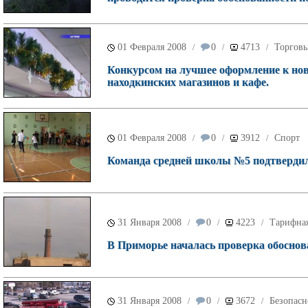
01 Февраля 2008
0
4713
Торговы
/
/
/
Конкурсом на лучшее оформление к но
находкинских магазинов и кафе.
01 Февраля 2008
0
3912
Спорт
/
/
/
Команда средней школы №5 подтвердила
31 Января 2008
0
4223
Тарифна
/
/
/
В Приморье началась проверка обоснов
31 Января 2008
0
3672
Безопасн
/
/
/