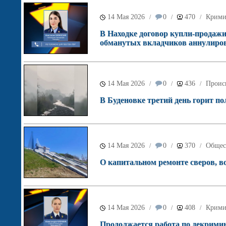
14 Мая 2026
0
470
Крими
/
/
/
В Находке договор купли-продажи
обманутых вкладчиков аннулиров
14 Мая 2026
0
436
Проис
/
/
/
В Буденовке третий день горит п
14 Мая 2026
0
370
Общес
/
/
/
О капитальном ремонте сверов, во
14 Мая 2026
0
408
Крими
/
/
/
Продолжается работа по декрими