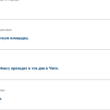
шествие
тскую площадку.
оксу проходит в эти дни в Чите.
тво
а.