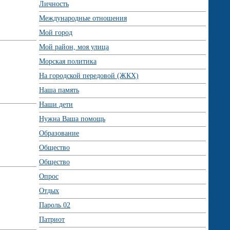
Личность
Международные отношения
Мой город
Мой район, моя улица
Морская политика
На городской передовой (ЖКХ)
Наша память
Наши дети
Нужна Ваша помощь
Образование
Общество
Общество
Опрос
Отдых
Пароль 02
Патриот