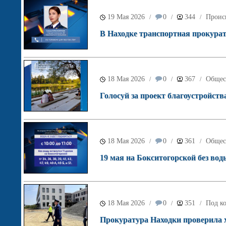
19 Мая 2026
0
344
Проис
/
/
/
В Находке транспортная прокурат
18 Мая 2026
0
367
Общес
/
/
/
Голосуй за проект благоустройств
18 Мая 2026
0
361
Общес
/
/
/
19 мая на Бокситогорской без вод
18 Мая 2026
0
351
Под ко
/
/
/
Прокуратура Находки проверила х