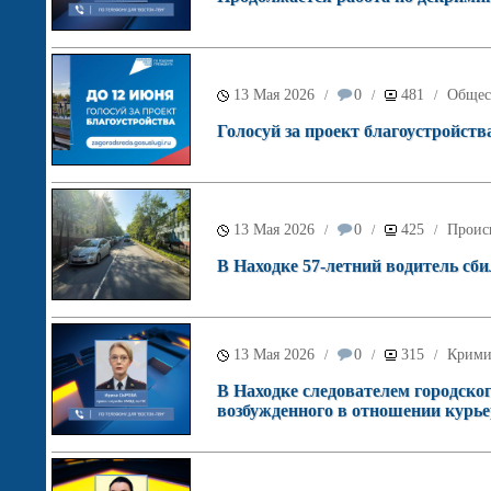
13 Мая 2026
0
481
Общес
/
/
/
Голосуй за проект благоустройств
13 Мая 2026
0
425
Проис
/
/
/
В Находке 57-летний водитель сби
13 Мая 2026
0
315
Крими
/
/
/
В Находке следователем городског
возбужденного в отношении курь