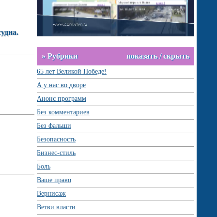
удна.
» Рубрики
показать / скрыть
65 лет Великой Победе!
А у нас во дворе
Анонс программ
Без комментариев
Без фальши
Безопасность
Бизнес-стиль
Боль
Ваше право
Вернисаж
Ветви власти