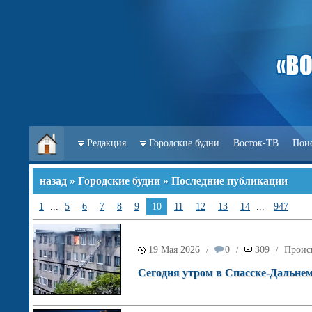
Редакция
Городские будни
Восток-ТВ
Пои
назад
»
Городские будни
» Последние публикации
1
...
5
6
7
8
9
10
11
12
13
14
...
947
19 Мая 2026
0
309
Проис
/
/
/
Сегодня утром в Спасске-Дальне