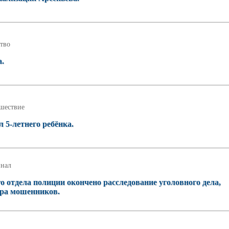
тво
а.
шествие
л 5-летнего ребёнка.
нал
о отдела полиции окончено расследование уголовного дела,
ера мошенников.