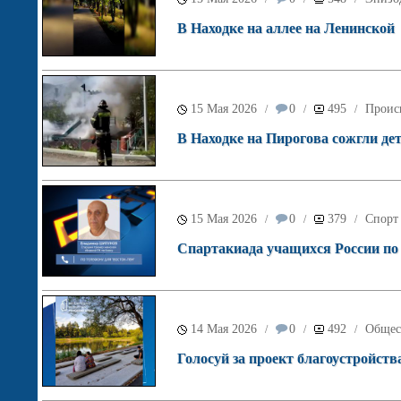
В Находке на аллее на Ленинской
15 Мая 2026
0
495
Проис
/
/
/
В Находке на Пирогова сожгли де
15 Мая 2026
0
379
Спорт
/
/
/
Спартакиада учащихся России по б
14 Мая 2026
0
492
Общес
/
/
/
Голосуй за проект благоустройств