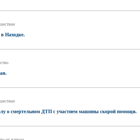
шествие
 в Находке.
ство
ая.
шествие
делу о смертельном ДТП с участием машины скорой помощи.
ды от народа