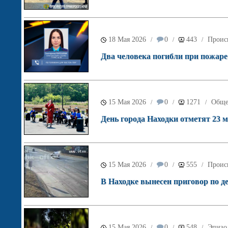
18 Мая 2026
0
443
Проис
/
/
/
Два человека погибли при пожаре
15 Мая 2026
0
1271
Обще
/
/
/
День города Находки отметят 23 м
15 Мая 2026
0
555
Проис
/
/
/
В Находке вынесен приговор по 
15 Мая 2026
0
548
Эпизо
/
/
/