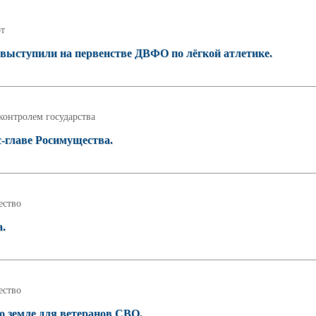
т
выступили на первенстве ДВФО по лёгкой атлетике.
контролем государства
-главе Росимущества.
ство
а.
ство
о земле для ветеранов СВО.