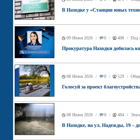
В Находке у «Станции юных техн
09 Июня 2026
0
408
Под 
/
/
/
Прокуратура Находки добилась ко
08 Июня 2026
0
529
Обще
/
/
/
Голосуй за проект благоустройств
08 Июня 2026
0
484
Эпиз
/
/
/
В Находке, на ул. Надежды, 19 – д