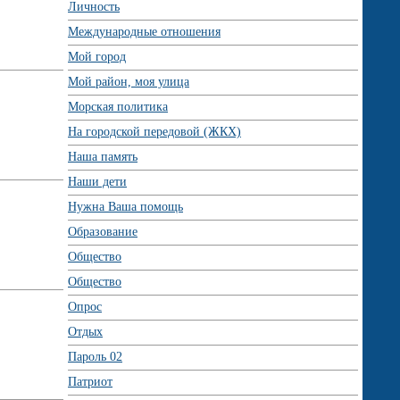
Личность
Международные отношения
Мой город
Мой район, моя улица
Морская политика
На городской передовой (ЖКХ)
Наша память
Наши дети
Нужна Ваша помощь
Образование
Общество
Общество
Опрос
Отдых
Пароль 02
Патриот