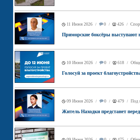
11 Июня 2026
0
426
Спор
/
/
/
Приморские боксёры выступают н
10 Июня 2026
0
618
Обще
/
/
/
Голосуй за проект благоустройств
09 Июня 2026
0
479
Под 
/
/
/
Житель Находки предстанет перед
09 Июня 2026
0
475
Обще
/
/
/