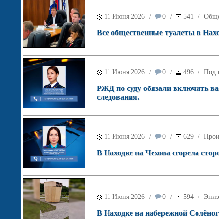
11 Июня 2026
0
541
Обще
/
/
/
Все общественные туалеты в Нахо
11 Июня 2026
0
496
Под 
/
/
/
РЖД по суду обязали включить ва
следования.
11 Июня 2026
0
629
Прои
/
/
/
В Находке на Чехова сгорела стор
11 Июня 2026
0
594
Эпиз
/
/
/
В Находке на набережной Солёного