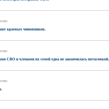
ство
сант краевых чиновников.
ство
ами СВО и членами их семей едва не закончилась потасовкой.
ство
а.