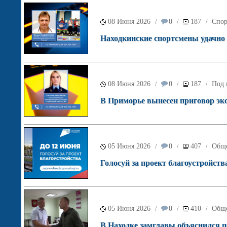
08 Июня 2026
0
187
Спор
/
/
/
Находкинские спортсмены удачно 
08 Июня 2026
0
187
Под 
/
/
/
В Приморье вынесен приговор экс
05 Июня 2026
0
407
Обще
/
/
/
Голосуй за проект благоустройств
05 Июня 2026
0
410
Обще
/
/
/
В Находке замглавы объяснился п