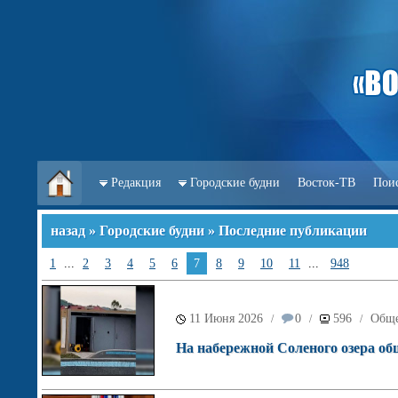
Редакция
Городские будни
Восток-ТВ
Пои
назад
»
Городские будни
» Последние публикации
1
...
2
3
4
5
6
7
8
9
10
11
...
948
11 Июня 2026
0
596
Обще
/
/
/
На набережной Соленого озера об