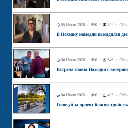
05 Июня 2026
0
402
Обще
/
/
/
В Находку намедни высадился де
04 Июня 2026
0
646
Обще
/
/
/
Встреча главы Находки с ветеран
04 Июня 2026
0
403
Обще
/
/
/
Голосуй за проект благоустройств