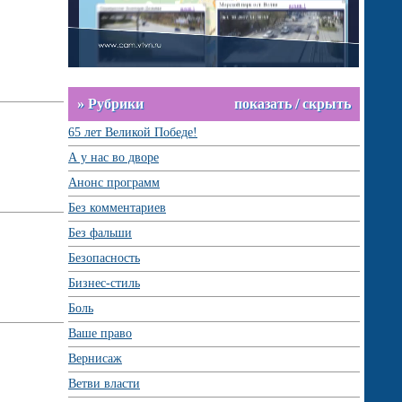
» Рубрики
показать / скрыть
65 лет Великой Победе!
А у нас во дворе
Анонс программ
Без комментариев
Без фальши
Безопасность
Бизнес-стиль
Боль
Ваше право
Вернисаж
Ветви власти