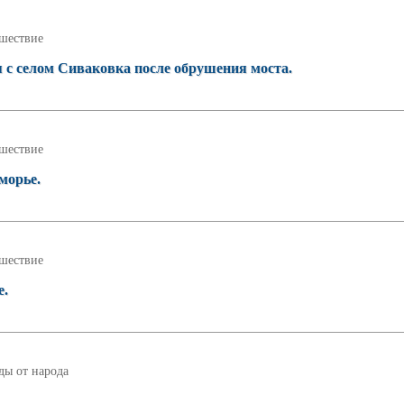
шествие
 с селом Сиваковка после обрушения моста.
шествие
морье.
шествие
е.
ды от народа