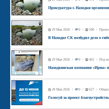
Прокуратура г. Находки организов
29 Мая 2026
0
500
Проис
/
/
/
В Находке СК возбудил дело о гиб
29 Мая 2026
0
462
Под ко
/
/
/
Находкинская компания «Ирна» по
28 Мая 2026
0
627
Общес
/
/
/
Голосуй за проект благоустройств