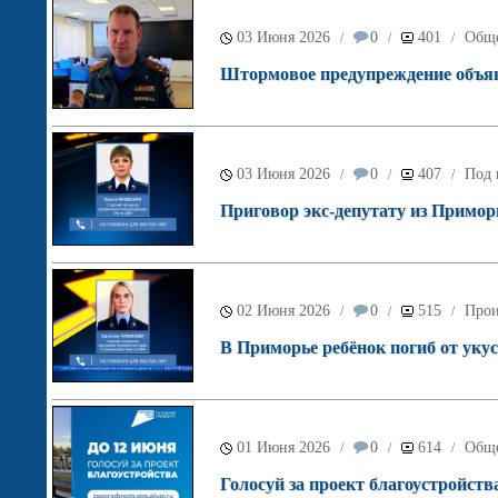
03 Июня 2026
0
401
Обще
/
/
/
Штормовое предупреждение объяв
03 Июня 2026
0
407
Под 
/
/
/
Приговор экс-депутату из Примор
02 Июня 2026
0
515
Прои
/
/
/
В Приморье ребёнок погиб от укус
01 Июня 2026
0
614
Обще
/
/
/
Голосуй за проект благоустройств