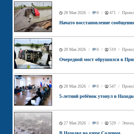
28 Мая 2026
0
471
Проис
/
/
/
Начато восстановление сообщения
28 Мая 2026
0
519
Проис
/
/
/
Очередной мост обрушился в При
28 Мая 2026
0
547
Проис
/
/
/
5-летний ребёнок утонул в Находк
27 Мая 2026
0
529
Эпизо
/
/
/
В Находке на озере Соленом.