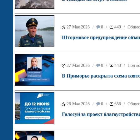
27 Мая 2026
0
449
Общес
/
/
/
Штормовое предупреждение объяв
27 Мая 2026
0
443
Под ко
/
/
/
В Приморье раскрыта схема взято
26 Мая 2026
0
656
Общес
/
/
/
Голосуй за проект благоустройств