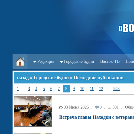
Редакция
Городские будни
Восток-ТВ
Пои
назад
»
Городские будни
» Последние публикации
1
...
3
4
5
6
7
8
9
10
11
12
...
948
03 Июня 2026
0
501
Обще
/
/
/
Встреча главы Находки с ветеран