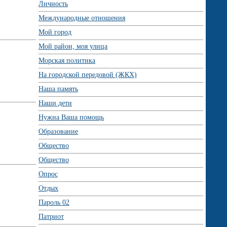
Личность
Международные отношения
Мой город
Мой район, моя улица
Морская политика
На городской передовой (ЖКХ)
Наша память
Наши дети
Нужна Ваша помощь
Образование
Общество
Общество
Опрос
Отдых
Пароль 02
Патриот