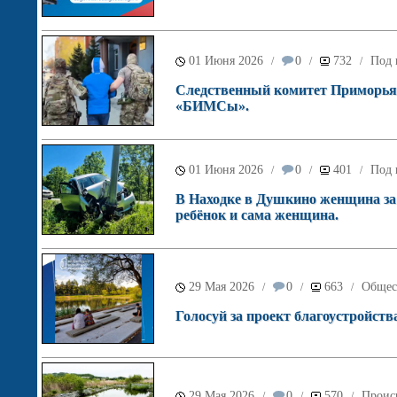
01 Июня 2026
0
732
Под 
/
/
/
Следственный комитет Приморья 
«БИМСы».
01 Июня 2026
0
401
Под 
/
/
/
В Находке в Душкино женщина за
ребёнок и сама женщина.
29 Мая 2026
0
663
Общес
/
/
/
Голосуй за проект благоустройств
29 Мая 2026
0
570
Проис
/
/
/