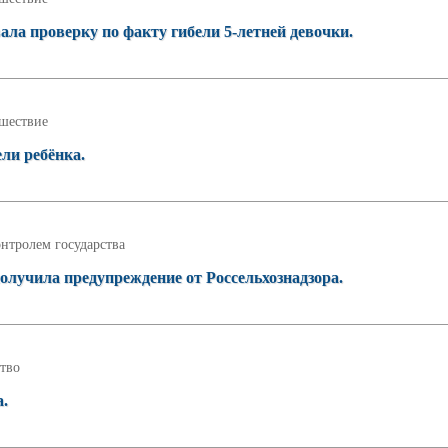
ала проверку по факту гибели 5-летней девочки.
шествие
ели ребёнка.
нтролем государства
лучила предупреждение от Россельхознадзора.
тво
а.