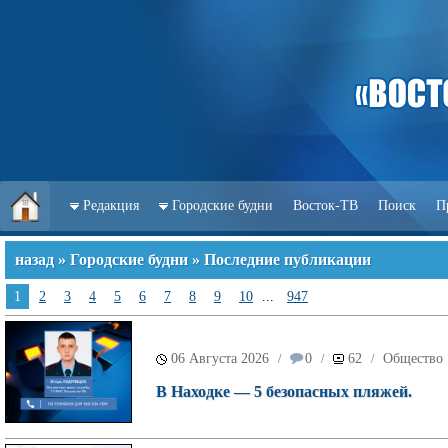
Редакция
Городские будни
Восток-ТВ
Поиск
П
назад
»
Городские будни
» Последние публикации
1
2
3
4
5
6
7
8
9
10
...
947
06 Августа 2026
0
62
Общество
/
/
/
В Находке — 5 безопасных пляжей.