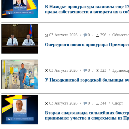
В Находке прокуратура выявила еще 17
права собственности и возврата их в со
03 Августа 2026
0
296
Обществ
/
/
/
Очередного нового прокурора Приморск
03 Августа 2026
0
323
Здравоох
/
/
/
У Находкинской городской больницы о
03 Августа 2026
0
344
Спорт
/
/
/
Вторая спартакиада сильнейших боксеро
принимают участие и спортсмены из П