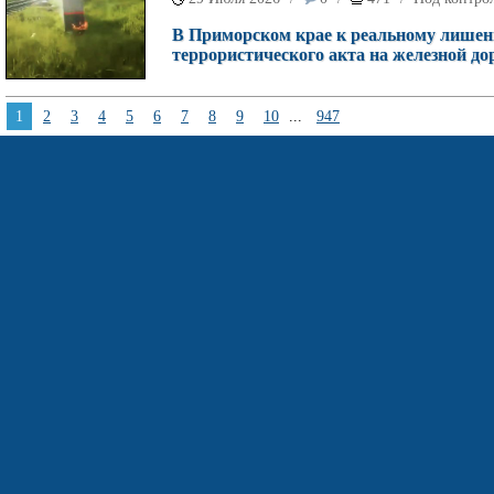
В Приморском крае к реальному лишен
террористического акта на железной дор
1
2
3
4
5
6
7
8
9
10
...
947