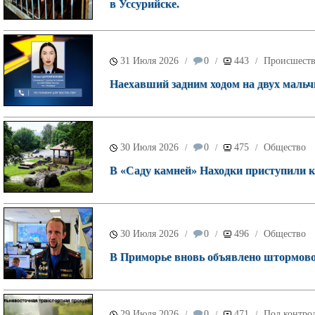
в Уссурийске.
31 Июля 2026
0
443
Происшест
/
/
/
Наехавший задним ходом на двух мальч
30 Июля 2026
0
475
Общество
/
/
/
В «Саду камней» Находки приступили к 
30 Июля 2026
0
496
Общество
/
/
/
В Приморье вновь объявлено штормово
29 Июля 2026
0
471
Под контрол
/
/
/