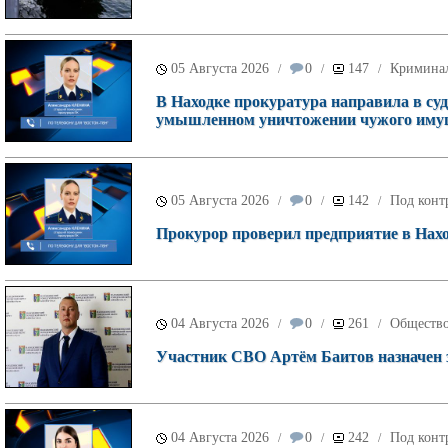
05 Августа 2026
0
147
Кримина
/
/
/
В Находке прокуратура направила в суд
умышленном уничтожении чужого имущ
05 Августа 2026
0
142
Под конт
/
/
/
Прокурор проверил предприятие в Наход
04 Августа 2026
0
261
Обществ
/
/
/
Участник СВО Артём Баитов назначен 
04 Августа 2026
0
242
Под конт
/
/
/