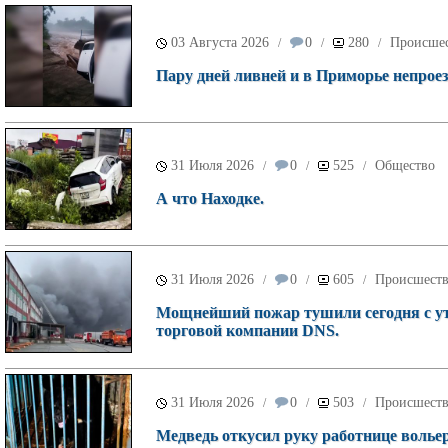
03 Августа 2026
0
280
Происше
/
/
/
Пару дней ливней и в Приморье непроез
31 Июля 2026
0
525
Общество
/
/
/
А что Находке.
31 Июля 2026
0
605
Происшест
/
/
/
Мощнейший пожар тушили сегодня с ут
торговой компании DNS.
31 Июля 2026
0
503
Происшест
/
/
/
Медведь откусил руку работнице волье