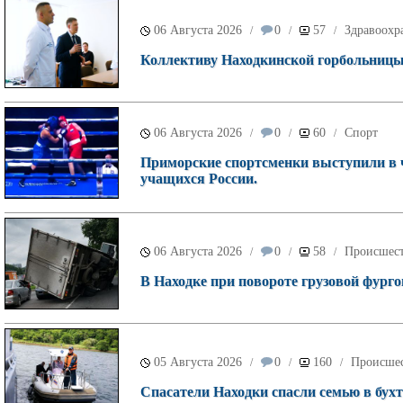
06 Августа 2026
0
57
Здравоохр
/
/
/
Коллективу Находкинской горбольницы 
06 Августа 2026
0
60
Спорт
/
/
/
Приморские спортсменки выступили в 
учащихся России.
06 Августа 2026
0
58
Происшес
/
/
/
В Находке при повороте грузовой фурго
05 Августа 2026
0
160
Происше
/
/
/
Спасатели Находки спасли семью в бухт