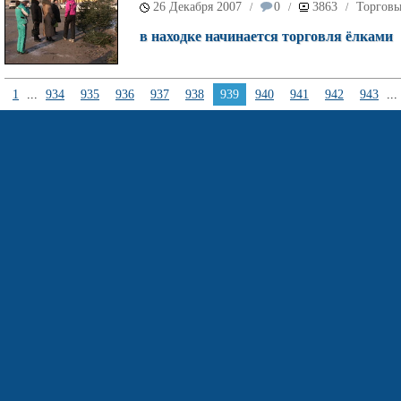
26 Декабря 2007
0
3863
Торговы
/
/
/
в находке начинается торговля ёлками
1
...
934
935
936
937
938
939
940
941
942
943
...