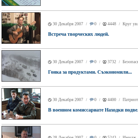
30 Декабря 2007
0
4448
Круг ув
/
/
/
Встреча творческих людей.
30 Декабря 2007
0
3732
Безопас
/
/
/
Гонка за продуктами. Съэкономили...
30 Декабря 2007
0
4400
Патриот
/
/
/
В военном комиссариате Находки подве
28 Декабря 2007
0
5243
Имидж
/
/
/