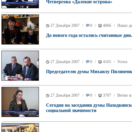
Четвергова «Далекие острова»
27 Декабря 2007
0
4066
Наши д
/
/
/
До нового года остались считанные дни.
27 Декабря 2007
0
4165
Успех
/
/
/
Председателю думы Михаилу Пилипенко 
27 Декабря 2007
0
3707
Ветви в
/
/
/
Сегодня на заседании думы Находкинск
социальной значимости