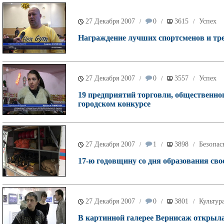
27 Декабря 2007
0
3615
Успех
/
/
/
Награждение лучших спортсменов и тре
27 Декабря 2007
0
3557
Успех
/
/
/
19 предприятий торговли, общественно
городском конкурсе
27 Декабря 2007
1
3898
Безопас
/
/
/
17-ю годовщину со дня образования сво
27 Декабря 2007
0
3801
Культур
/
/
/
В картинной галерее Вернисаж открыл