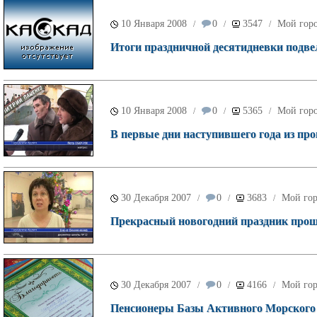
10 Января 2008
0
3547
Мой гор
/
/
/
Итоги праздничной десятидневки подве
10 Января 2008
0
5365
Мой гор
/
/
/
В первые дни наступившего года из п
30 Декабря 2007
0
3683
Мой го
/
/
/
Прекрасный новогодний праздник прош
30 Декабря 2007
0
4166
Мой го
/
/
/
Пенсионеры Базы Активного Морского