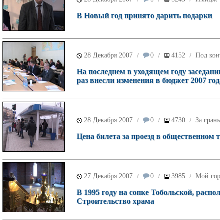
В Новый год принято дарить подарки
28 Декабря 2007
0
4152
Под кон
/
/
/
На последнем в уходящем году заседани
раз внесли изменения в бюджет 2007 год
28 Декабря 2007
0
4730
За гран
/
/
/
Цена билета за проезд в общественном т
27 Декабря 2007
0
3985
Мой го
/
/
/
В 1995 году на сопке Тобольской, расп
Строительство храма