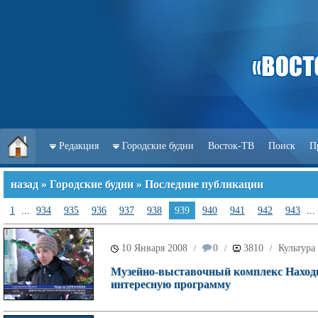
Редакция
Городские будни
Восток-ТВ
Поиск
П
назад
»
Городские будни
» Последние публикации
1
...
934
935
936
937
938
939
940
941
942
943
...
10 Января 2008
0
3810
Культура
/
/
/
Музейно-выставочный комплекс Находк
интересную программу