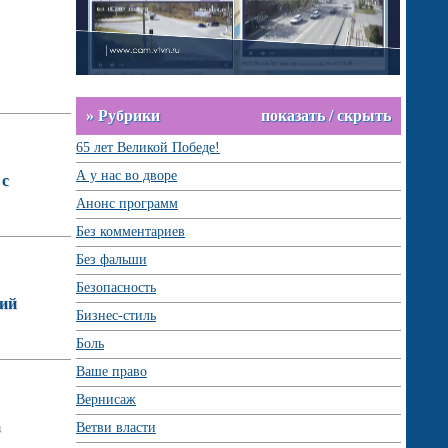
» Рубрики
показать / скрыть
65 лет Великой Победе!
А у нас во дворе
 с
Анонс программ
Без комментариев
Без фальши
Безопасность
кий
Бизнес-стиль
Боль
Ваше право
Вернисаж
а
Ветви власти