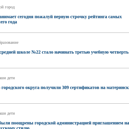
ой город
занимает сегодня пожалуй первую строчку рейтинга самых
его года
бразование
 средней школе №22 стало начинать третью учебную четверть
аши дети
о городского округа получили 309 сертификатов на материнс
аши дети
 были поощрены городской администрацией приглашением н
русскому стилю