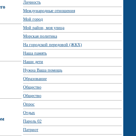
Личность
его
Международные отношения
Мой город
Мой район, моя улица
Морская политика
На городской передовой (ЖКХ)
Наша память
Наши дети
Нужна Ваша помощь
Образование
Общество
Общество
Опрос
Отдых
ом
Пароль 02
Патриот