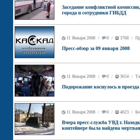
Заседание конфликтной комиссии,
города и сотрудники ГИБДД
11 Января 2008
0
3768
Пр
/
/
/
Пресс-обзор за 09 января 2008
11 Января 2008
0
3654
Та
/
/
/
Подорожание коснулось и проезд
11 Января 2008
0
4023
Бо
/
/
/
Вчера пресс-служба УВД г. Наход
контейнере была найдена мертва