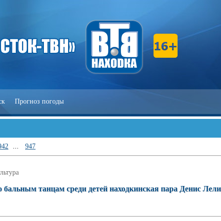
ск
Прогноз погоды
942
...
947
льтура
 бальным танцам среди детей находкинская пара Денис Лели