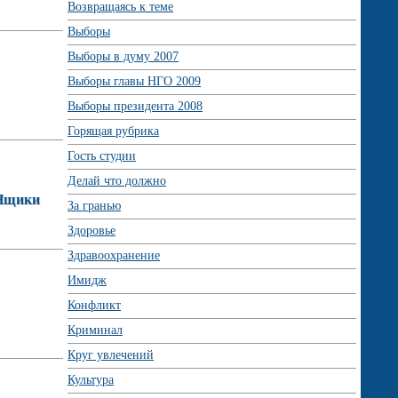
Возвращаясь к теме
Выборы
Выборы в думу 2007
Выборы главы НГО 2009
Выборы президента 2008
Горящая рубрика
Гость студии
Делай что должно
ВНщики
За гранью
Здоровье
Здравоохранение
Имидж
Конфликт
Криминал
Круг увлечений
Культура