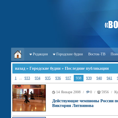
Редакция
Городские будни
Восток-ТВ
Пои
назад
»
Городские будни
» Последние публикации
1
...
933
934
935
936
937
938
939
940
941
14 Января 2008
0
5956
Ку
/
/
/
Действующие чемпионы России по
Виктория Литвинова