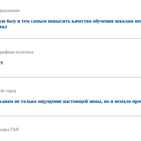
разование
ую базу и тем самым повысить качество обучения школам по
ект
арифная политика
ет
ой город
жанам не только ощущение настоящей зимы, но и немало пр
водка ГАИ