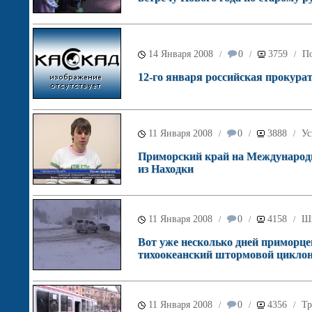
14 Января 2008
0
3759
По
/
/
/
12-го января российская прокурат
11 Января 2008
0
3888
Ус
/
/
/
Приморский край на Международ
из Находки
11 Января 2008
0
4158
Ш
/
/
/
Вот уже несколько дней приморце
тихоокеанский штормовой циклон
11 Января 2008
0
4356
Тр
/
/
/