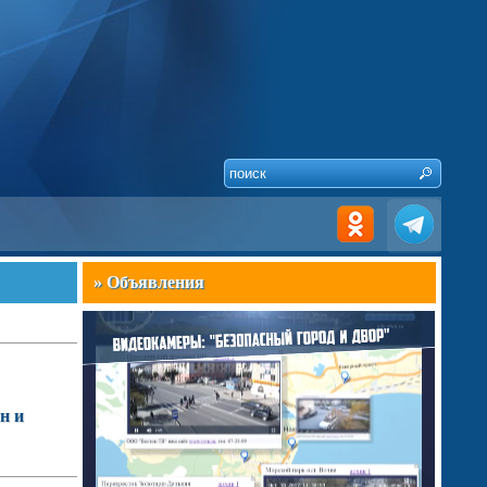
» Объявления
н и