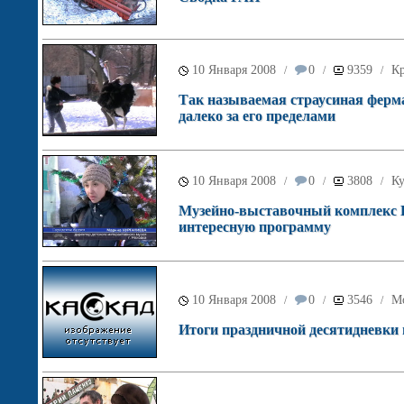
10 Января 2008
0
9359
Кр
/
/
/
Так называемая страусиная ферма,
далеко за его пределами
10 Января 2008
0
3808
Ку
/
/
/
Музейно-выставочный комплекс Н
интересную программу
10 Января 2008
0
3546
М
/
/
/
Итоги праздничной десятидневки 