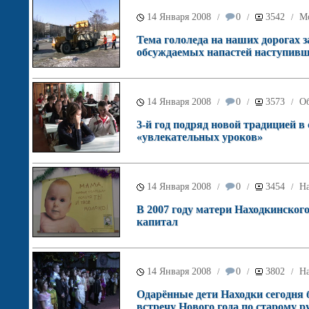
14 Января 2008
0
3542
М
/
/
/
Тема гололеда на наших дорогах 
обсуждаемых напастей наступивш
14 Января 2008
0
3573
О
/
/
/
3-й год подряд новой традицией в
«увлекательных уроков»
14 Января 2008
0
3454
Н
/
/
/
В 2007 году матери Находкинског
капитал
14 Января 2008
0
3802
Н
/
/
/
Одарённые дети Находки сегодня
встречу Нового года по старому 