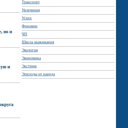
Транспорт
Увлечения
Успех
Феномен
, но и
ЧП
Школа выживания
Экология
Экономика
Экстрим
шую и
Эпизоды от народа
округа