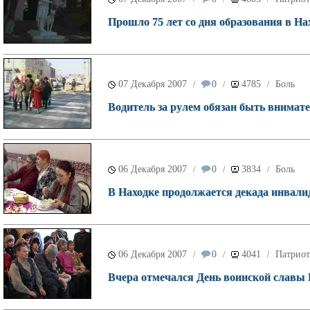
Прошло 75 лет со дня образования в На
07 Декабря 2007
0
4785
Боль
/
/
/
Водитель за рулем обязан быть внима
06 Декабря 2007
0
3834
Боль
/
/
/
В Находке продолжается декада инвали
06 Декабря 2007
0
4041
Патриот
/
/
/
Вчера отмечался День воинской славы 