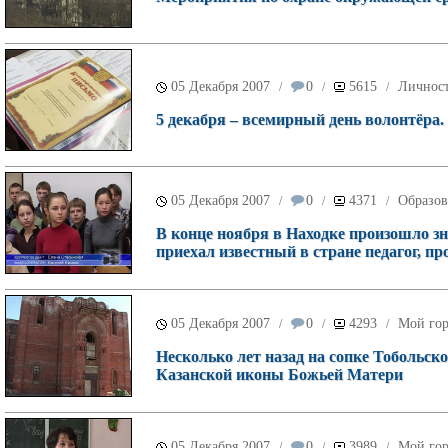
05 Декабря 2007
0
5615
Личнос
/
/
/
5 декабря – всемирный день волонтёра.
05 Декабря 2007
0
4371
Образов
/
/
/
В конце ноября в Находке произошло з
приехал известный в стране педагог, пр
05 Декабря 2007
0
4293
Мой го
/
/
/
Несколько лет назад на сопке Тобольско
Казанской иконы Божьей Матери
05 Декабря 2007
0
3989
Мой го
/
/
/