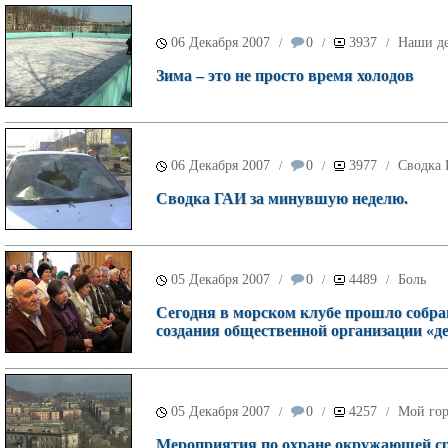
06 Декабря 2007
0
3937
Наши д
/
/
/
Зима – это не просто время холодов
06 Декабря 2007
0
3977
Сводка
/
/
/
Сводка ГАИ за минувшую неделю.
05 Декабря 2007
0
4489
Боль
/
/
/
Сегодня в морском клубе прошло собра
создания общественной организации «д
05 Декабря 2007
0
4257
Мой го
/
/
/
Мероприятия по охране окружающей сре