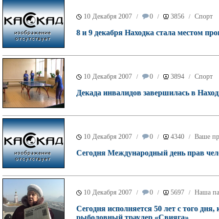
10 Декабря 2007
0
3856
Спорт
/
/
/
8 и 9 декабря Находка стала местом пр
10 Декабря 2007
0
3894
Спорт
/
/
/
Декада инвалидов завершилась в Наход
10 Декабря 2007
0
4340
Ваше пр
/
/
/
Сегодня Международный день прав чел
10 Декабря 2007
0
5697
Наша па
/
/
/
Сегодня исполняется 50 лет с того дня
рыболовный траулер «Свияга»