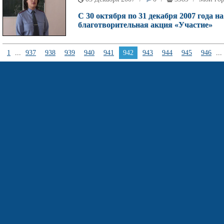
С 30 октября по 31 декабря 2007 года 
благотворительная акция «Участие»
1
...
937
938
939
940
941
942
943
944
945
946
...