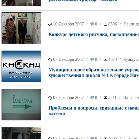
10 Декабря 2007
0
8596
Наши д
/
/
/
Конкурс детского рисунка, посвящённы
07 Декабря 2007
0
4074
Культур
/
/
/
Муниципальное образовательное учрежд
художественная школа №1 в городе Нах
07 Декабря 2007
0
3811
На горо
/
/
/
Проблемы и вопросы, связанные с начи
жителя
07 Декабря 2007
0
4605
Патриот
/
/
/