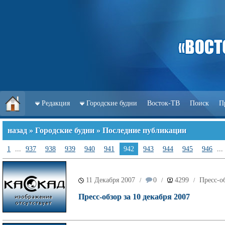
Редакция
Городские будни
Восток-ТВ
Поиск
П
назад
»
Городские будни
» Последние публикации
1
...
937
938
939
940
941
942
943
944
945
946
...
11 Декабря 2007
0
4299
Пресс-о
/
/
/
Пресс-обзор за 10 декабря 2007