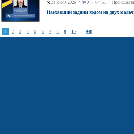
31 Июля 2026
0
461
Происшест
/
/
/
Наехавший задним ходом на двух мальч
1
2
3
4
5
6
7
8
9
10
...
948