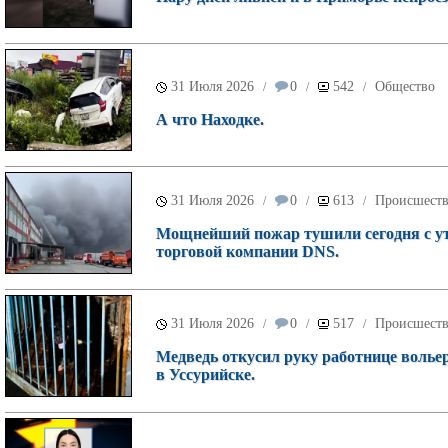
31 Июля 2026
0
542
Общество
/
/
/
А что Находке.
31 Июля 2026
0
613
Происшест
/
/
/
Мощнейший пожар тушили сегодня с ут
торговой компании DNS.
31 Июля 2026
0
517
Происшест
/
/
/
Медведь откусил руку работнице волье
в Уссурийске.