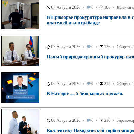
07 Августа 2026
0
106
Кримина
/
/
/
В Приморье прокуратура направила в с
платежей и контрабанде
07 Августа 2026
0
126
Обществ
/
/
/
Новый природоохранный прокурор назн
06 Августа 2026
0
218
Обществ
/
/
/
В Находке — 5 безопасных пляжей.
06 Августа 2026
0
210
Здравоох
/
/
/
Коллективу Находкинской горбольницы 