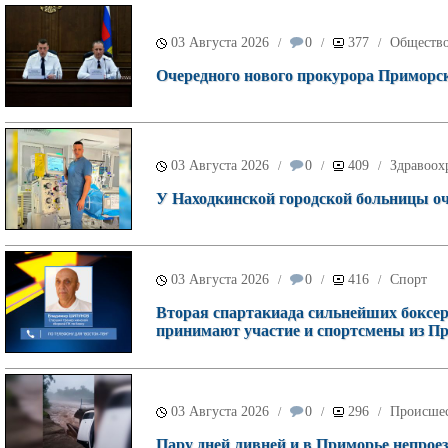
03 Августа 2026
0
377
Обществ
/
/
/
Очередного нового прокурора Приморск
03 Августа 2026
0
409
Здравоох
/
/
/
У Находкинской городской больницы о
03 Августа 2026
0
416
Спорт
/
/
/
Вторая спартакиада сильнейших боксеро
принимают участие и спортсмены из П
03 Августа 2026
0
296
Происше
/
/
/
Пару дней ливней и в Приморье непроез