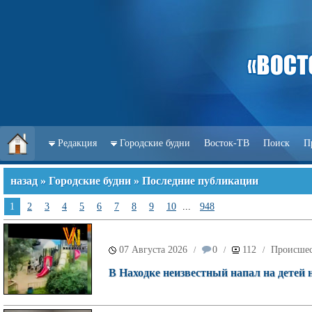
Редакция
Городские будни
Восток-ТВ
Поиск
П
назад
»
Городские будни
» Последние публикации
1
2
3
4
5
6
7
8
9
10
...
948
07 Августа 2026
0
112
Происшес
/
/
/
В Находке неизвестный напал на детей 