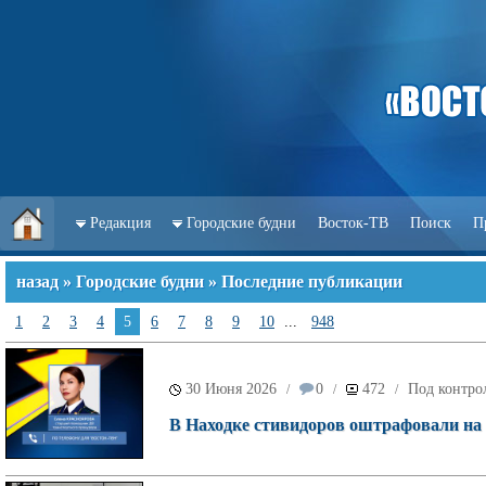
Редакция
Городские будни
Восток-ТВ
Поиск
П
назад
»
Городские будни
» Последние публикации
1
2
3
4
5
6
7
8
9
10
...
948
30 Июня 2026
0
472
Под контро
/
/
/
В Находке стивидоров оштрафовали на 