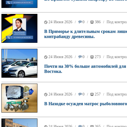
24 Июня 2026
0
386
Под контро
/
/
/
В Приморье к длительным срокам лише
контрабанду древесины.
24 Июня 2026
0
273
Под контро
/
/
/
Почти на 30% больше автомобилей для
Востока.
24 Июня 2026
0
257
Под контро
/
/
/
В Находке осужден матрос рыболовного 
24 Июня 2026
0
265
Под контро
/
/
/