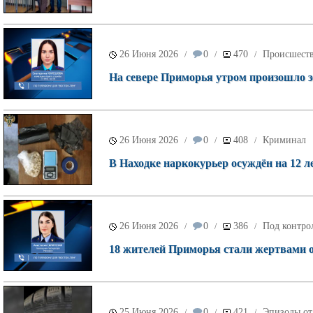
26 Июня 2026
0
470
Происшест
/
/
/
На севере Приморья утром произошло з
26 Июня 2026
0
408
Криминал
/
/
/
В Находке наркокурьер осуждён на 12 ле
26 Июня 2026
0
386
Под контро
/
/
/
18 жителей Приморья стали жертвами о
25 Июня 2026
0
421
Эпизоды от
/
/
/