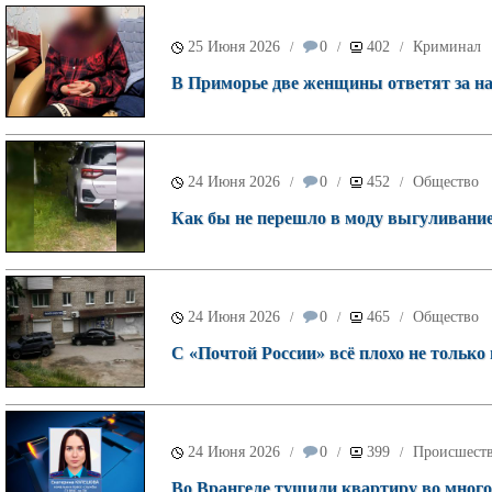
25 Июня 2026
0
402
Криминал
/
/
/
В Приморье две женщины ответят за н
24 Июня 2026
0
452
Общество
/
/
/
Как бы не перешло в моду выгуливание 
24 Июня 2026
0
465
Общество
/
/
/
С «Почтой России» всё плохо не только 
24 Июня 2026
0
399
Происшест
/
/
/
Во Врангеле тушили квартиру во много