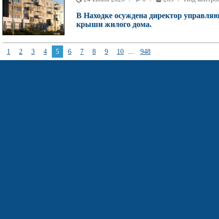
В Находке осуждена директор управляю
крыши жилого дома.
1
2
3
4
5
6
7
8
9
10
...
948