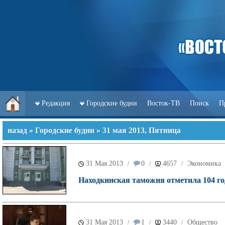
Редакция
Городские будни
Восток-ТВ
Поиск
П
назад
»
Городские будни
» 31 мая 2013, Пятница
31 Мая 2013
0
4657
Экономика
/
/
/
Находкинская таможня отметила 104 го
31 Мая 2013
1
3440
Общество
/
/
/