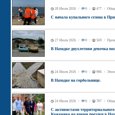
28 Июля 2026
0
477
Обще
/
/
/
С начала купального сезона в Прим
27 Июля 2026
0
569
Прои
/
/
/
В Находке двухлетняя девочка по
24 Июля 2026
0
986
Эпиз
/
/
/
В Находке на горбольнице.
24 Июля 2026
0
787
Обще
/
/
/
С активистами территориального 
Кожемяко во время поездки в Нах