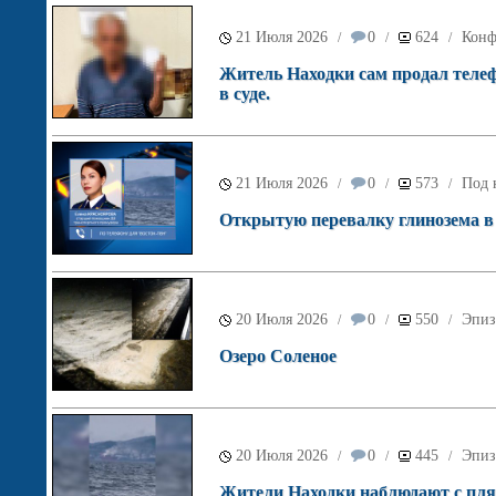
21 Июля 2026
0
624
Конф
/
/
/
Житель Находки сам продал телеф
в суде.
21 Июля 2026
0
573
Под 
/
/
/
Открытую перевалку глинозема в 
20 Июля 2026
0
550
Эпиз
/
/
/
Озеро Соленое
20 Июля 2026
0
445
Эпиз
/
/
/
Жители Находки наблюдают с пля