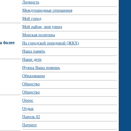
Личность
Международные отношения
Мой город
Мой район, моя улица
Морская политика
а более
На городской передовой (ЖКХ)
Наша память
Наши дети
Нужна Ваша помощь
Образование
Общество
Общество
Опрос
Отдых
Пароль 02
Патриот