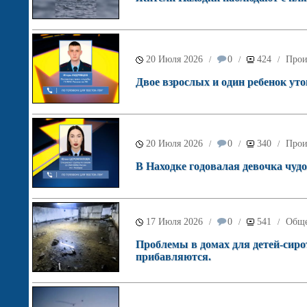
20 Июля 2026
0
424
Прои
/
/
/
Двое взрослых и один ребенок ут
20 Июля 2026
0
340
Прои
/
/
/
В Находке годовалая девочка чудо
17 Июля 2026
0
541
Обще
/
/
/
Проблемы в домах для детей-сиро
прибавляются.