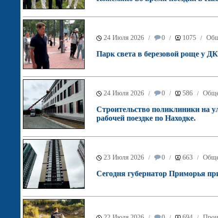
24 Июля 2026
0
1075
Общ
/
/
/
Парк света в березовой роще у Д
24 Июля 2026
0
586
Обще
/
/
/
Строительство поликлиники на у
рабочей поездке по Находке.
23 Июля 2026
0
663
Обще
/
/
/
Cегодня губернатор Приморья при
22 Июля 2026
0
694
Прои
/
/
/