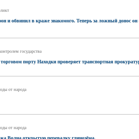
ликт
он и обвинил в краже знакомого. Теперь за ложный донос он
контролем государства
торговом порту Находки проверяет транспортная прокурату
оды от народа
оды от народа
жа Волна открытую перевалку глинозёма.