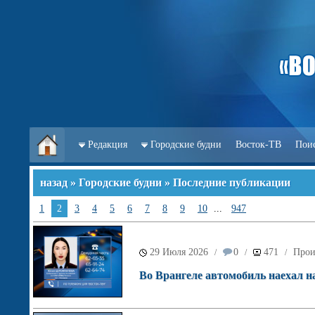
Редакция
Городские будни
Восток-ТВ
Пои
назад
»
Городские будни
» Последние публикации
1
2
3
4
5
6
7
8
9
10
...
947
29 Июля 2026
0
471
Прои
/
/
/
Во Врангеле автомобиль наехал на