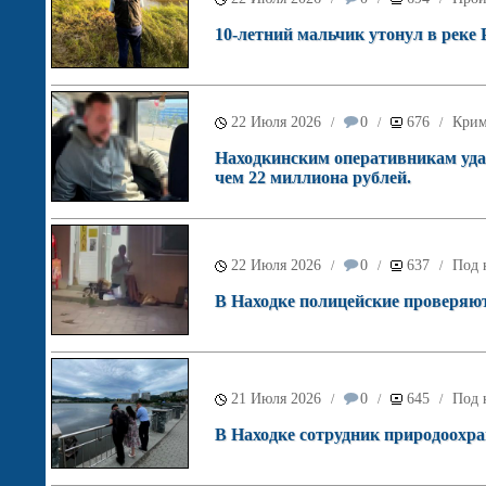
10-летний мальчик утонул в реке 
22 Июля 2026
0
676
Крим
/
/
/
Находкинским оперативникам удал
чем 22 миллиона рублей.
22 Июля 2026
0
637
Под 
/
/
/
В Находке полицейские проверяю
21 Июля 2026
0
645
Под 
/
/
/
В Находке сотрудник природоохра