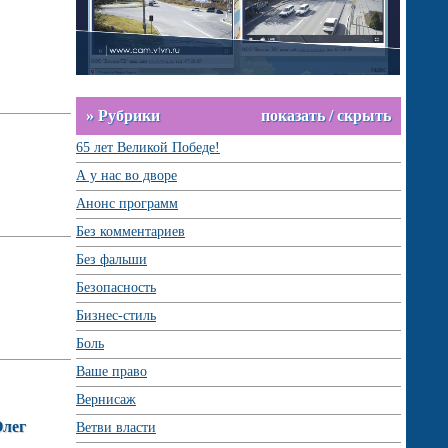
» Рубрики
показать / скрыть
65 лет Великой Победе!
А у нас во дворе
Анонс программ
Без комментариев
Без фальши
Безопасность
Бизнес-стиль
Боль
Ваше право
Вернисаж
Олег
Ветви власти