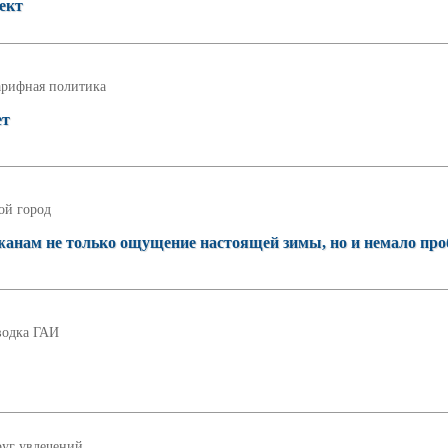
ект
арифная политика
ет
ой город
жанам не только ощущение настоящей зимы, но и немало пр
водка ГАИ
уг увлечений