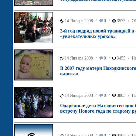
14 Января 2008
0
3575
О
/
/
/
3-й год подряд новой традицией в
«увлекательных уроков»
14 Января 2008
0
3455
Н
/
/
/
В 2007 году матери Находкинског
капитал
14 Января 2008
0
3803
Н
/
/
/
Одарённые дети Находки сегодня
встречу Нового года по старому 
14 Января 2008
0
3763
По
/
/
/