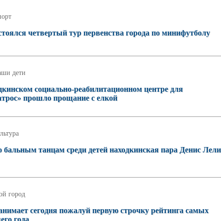
порт
стоялся четвертый тур первенства города по минифутболу
аши дети
ходкинском социально-реабилитационном центре для
атрос» прошло прощание с елкой
льтура
 бальным танцам среди детей находкинская пара Денис Лели
ой город
занимает сегодня пожалуй первую строчку рейтинга самых
его года