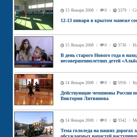
15 Января 2008
0
3379
С
/
/
/
12-13 января в крытом манеже со
15 Января 2008
0
3736
Н
/
/
/
В день старого Нового года в на
несовершеннолетних детей «Альб
14 Января 2008
0
5956
Ку
/
/
/
Действующие чемпионы России по
Виктория Литвинова
14 Января 2008
0
3542
М
/
/
/
Тема гололеда на наших дорогах 
обсуждаемых напастей наступивш