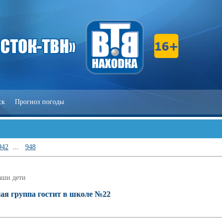
ск
Прогноз погоды
942
...
948
аши дети
ая группа гостит в школе №22