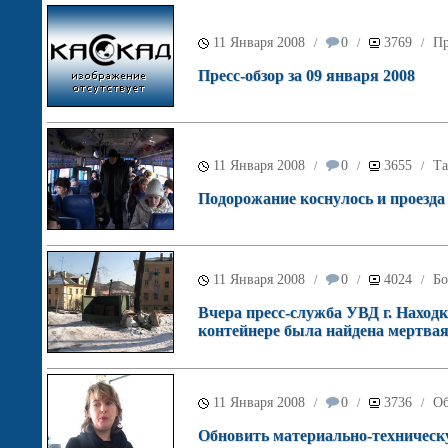
11 Января 2008
0
3769
Пр
/
/
/
Пресс-обзор за 09 января 2008
11 Января 2008
0
3655
Та
/
/
/
Подорожание коснулось и проезд
11 Января 2008
0
4024
Бо
/
/
/
Вчера пресс-служба УВД г. Наход
контейнере была найдена мертва
11 Января 2008
0
3736
Об
/
/
/
Обновить материально-техническ