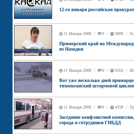
12-го января российская прокурат
11 Января 2008
0
3889
Ус
/
/
/
Приморский край на Международ
из Находки
11 Января 2008
0
4164
Ш
/
/
/
Вот уже несколько дней приморце
тихоокеанский штормовой циклон
11 Января 2008
0
4358
Тр
/
/
/
Заседание конфликтной комиссии,
города и сотрудники ГИБДД