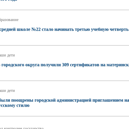
бразование
 средней школе №22 стало начинать третью учебную четверть
аши дети
о городского округа получили 309 сертификатов на материнс
аши дети
 были поощрены городской администрацией приглашением н
русскому стилю
д контролем государства