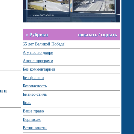
» Рубрики
показать / скрыть
65 лет Великой Победе!
А у нас во дворе
Анонс программ
Без комментариев
Без фальши
Безопасность
н и
Бизнес-стиль
Боль
Ваше право
Вернисаж
Ветви власти