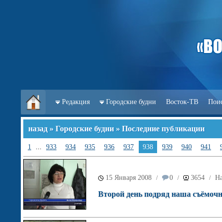
Редакция
Городские будни
Восток-ТВ
Пои
назад
»
Городские будни
» Последние публикации
1
...
933
934
935
936
937
938
939
940
941
15 Января 2008
0
3654
Н
/
/
/
Второй день подряд наша съёмочн