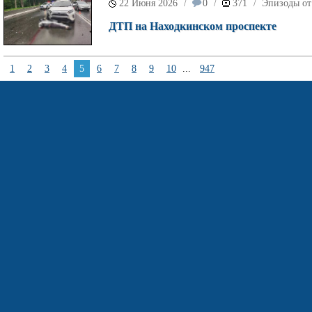
22 Июня 2026
0
371
Эпизоды от
/
/
/
ДТП на Находкинском проспекте
1
2
3
4
5
6
7
8
9
10
...
947