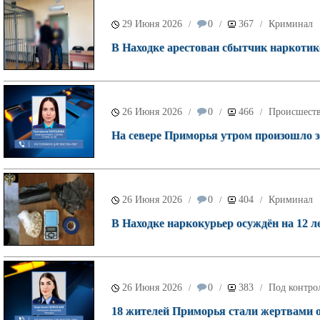
29 Июня 2026
0
367
Криминал
/
/
/
В Находке арестован сбытчик наркотик
26 Июня 2026
0
466
Происшест
/
/
/
На севере Приморья утром произошло з
26 Июня 2026
0
404
Криминал
/
/
/
В Находке наркокурьер осуждён на 12 ле
26 Июня 2026
0
383
Под контро
/
/
/
18 жителей Приморья стали жертвами о