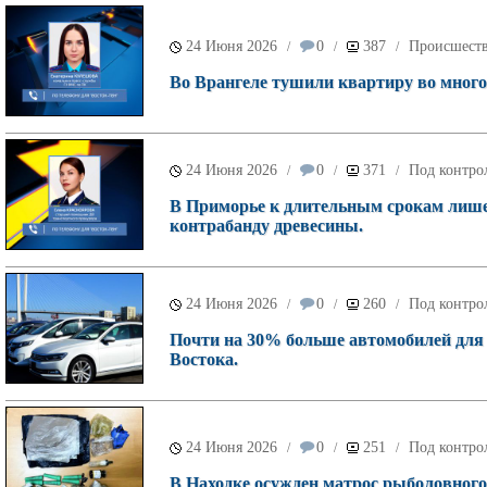
24 Июня 2026
0
387
Происшест
/
/
/
Во Врангеле тушили квартиру во много
24 Июня 2026
0
371
Под контро
/
/
/
В Приморье к длительным срокам лише
контрабанду древесины.
24 Июня 2026
0
260
Под контро
/
/
/
Почти на 30% больше автомобилей для
Востока.
24 Июня 2026
0
251
Под контро
/
/
/
В Находке осужден матрос рыболовного 