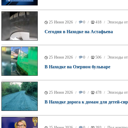
25 Июня 2026
0
418
Эпизоды от
/
/
/
Сегодня в Находке на Астафьева
25 Июня 2026
0
506
Эпизоды от
/
/
/
В Находке на Озерном бульваре
25 Июня 2026
0
478
Эпизоды от
/
/
/
В Находке дорога к домам для детей-си
25 Июня 2026
0
393
Под контро
/
/
/