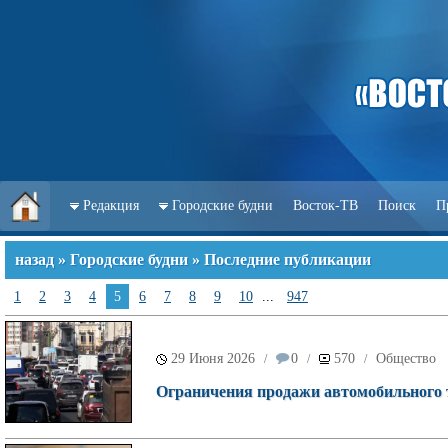
Редакция
Городские будни
Восток-ТВ
Поиск
П
назад
»
Городские будни
» Последние публикации
1
2
3
4
5
6
7
8
9
10
...
947
29 Июня 2026
0
570
Общество
/
/
/
Ограничения продажи автомобильного 