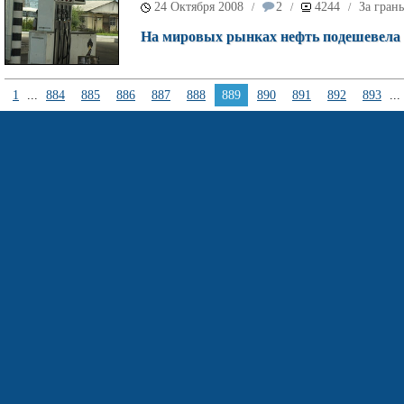
24 Октября 2008
2
4244
За гран
/
/
/
На мировых рынках нефть подешевела в 
1
...
884
885
886
887
888
889
890
891
892
893
...