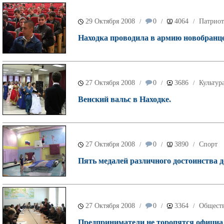
29 Октября 2008
0
4064
Патриот
/
/
/
Находка проводила в армию новобранце
27 Октября 2008
0
3686
Культур
/
/
/
Венский вальс в Находке.
27 Октября 2008
0
3890
Спорт
/
/
/
Пять медалей различного достоинства д
27 Октября 2008
0
3364
Общест
/
/
/
Предприниматели не торопятся официал