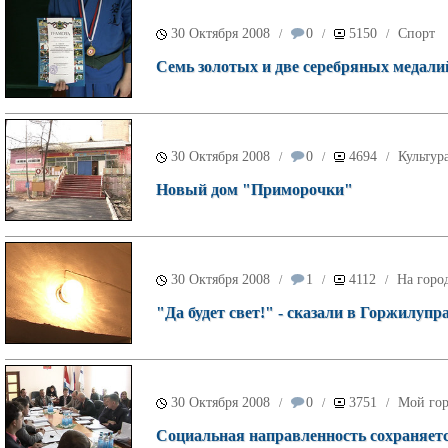
30 Октября 2008
0
5150
Спорт
/
/
/
Семь золотых и две серебряных медали
30 Октября 2008
0
4694
Культур
/
/
/
Новый дом "Приморочки"
30 Октября 2008
1
4112
На горо
/
/
/
"Да будет свет!" - сказали в Горжилупр
30 Октября 2008
0
3751
Мой го
/
/
/
Социальная направленность сохраняетс