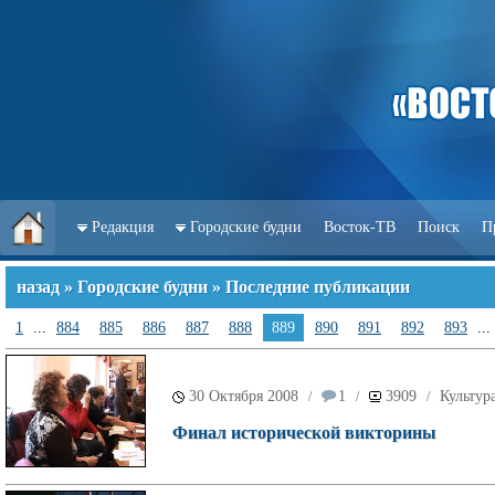
Редакция
Городские будни
Восток-ТВ
Поиск
П
назад
»
Городские будни
» Последние публикации
1
...
884
885
886
887
888
889
890
891
892
893
...
30 Октября 2008
1
3909
Культур
/
/
/
Финал исторической викторины