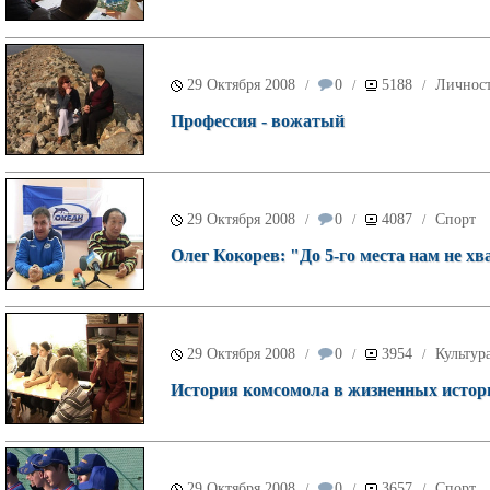
29 Октября 2008
0
5188
Личнос
/
/
/
Профессия - вожатый
29 Октября 2008
0
4087
Спорт
/
/
/
Олег Кокорев: "До 5-го места нам не х
29 Октября 2008
0
3954
Культур
/
/
/
История комсомола в жизненных истор
29 Октября 2008
0
3657
Спорт
/
/
/