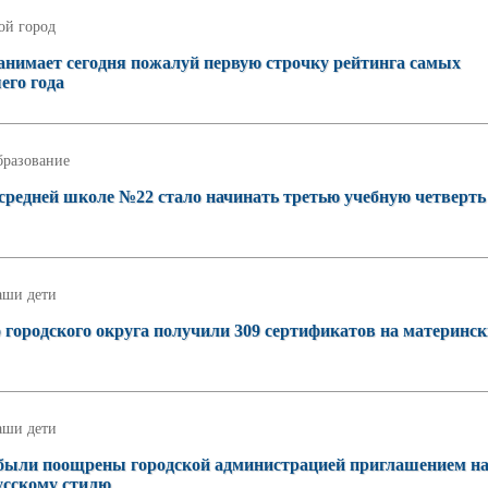
ой город
занимает сегодня пожалуй первую строчку рейтинга самых
его года
бразование
 средней школе №22 стало начинать третью учебную четверть
аши дети
о городского округа получили 309 сертификатов на материнс
аши дети
 были поощрены городской администрацией приглашением н
русскому стилю