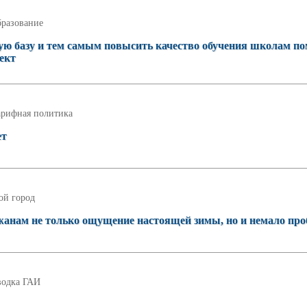
разование
ую базу и тем самым повысить качество обучения школам по
ект
арифная политика
ет
ой город
жанам не только ощущение настоящей зимы, но и немало пр
водка ГАИ