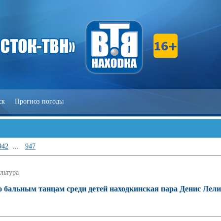
ск
Прогноз погоды
942
...
947
льтура
 бальным танцам среди детей находкинская пара Денис Лели