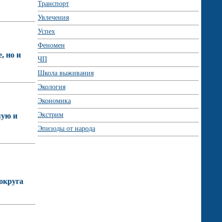
Транспорт
Увлечения
Успех
Феномен
, но и
ЧП
Школа выживания
Экология
Экономика
Экстрим
шую и
Эпизоды от народа
округа