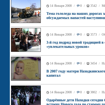
14 Января 2008
0
3542
М
/
/
/
Тема гололеда на наших дорогах 
обсуждаемых напастей наступивш
14 Января 2008
0
3573
О
/
/
/
3-й год подряд новой традицией в
«увлекательных уроков»
14 Января 2008
0
3454
Н
/
/
/
В 2007 году матери Находкинског
капитал
14 Января 2008
0
3802
Н
/
/
/
Одарённые дети Находки сегодня
встречу Нового года по старому 