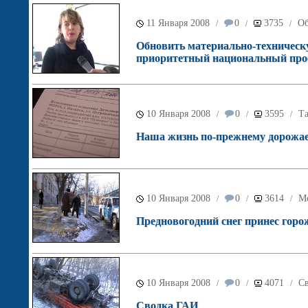
11 Января 2008
0
3735
Об
/
/
/
Обновить материально-техническ
приоритетный национальный про
10 Января 2008
0
3595
Т
/
/
/
Наша жизнь по-прежнему дорожа
10 Января 2008
0
3614
М
/
/
/
Предновогодний снег принес горо
10 Января 2008
0
4071
С
/
/
/
Сводка ГАИ