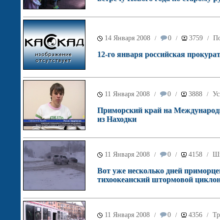
14 Января 2008
0
3759
По
/
/
/
12-го января российская прокурат
11 Января 2008
0
3888
Ус
/
/
/
Приморский край на Международ
из Находки
11 Января 2008
0
4158
Ш
/
/
/
Вот уже несколько дней приморце
тихоокеанский штормовой циклон
11 Января 2008
0
4356
Тр
/
/
/