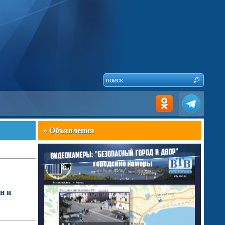
» Объявления
н и