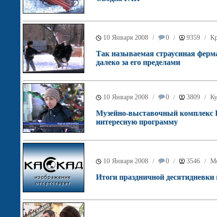
10 Января 2008
0
9359
Кр
/
/
/
Так называемая страусиная ферма,
далеко за его пределами
10 Января 2008
0
3809
Ку
/
/
/
Музейно-выставочный комплекс Н
интересную программу
10 Января 2008
0
3546
М
/
/
/
Итоги праздничной десятидневки 