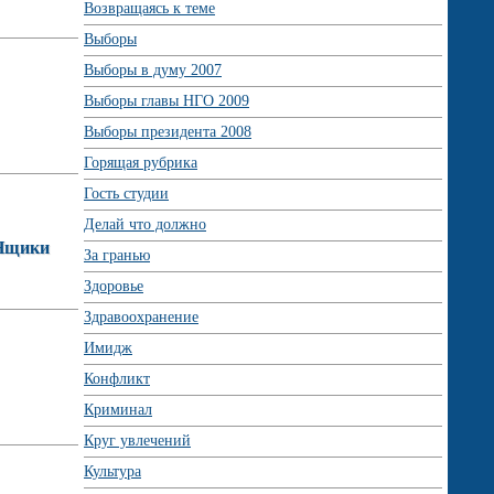
Возвращаясь к теме
Выборы
Выборы в думу 2007
Выборы главы НГО 2009
Выборы президента 2008
Горящая рубрика
Гость студии
Делай что должно
ВНщики
За гранью
Здоровье
Здравоохранение
Имидж
Конфликт
Криминал
Круг увлечений
Культура