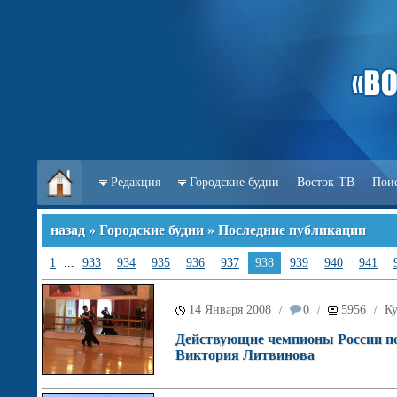
Редакция
Городские будни
Восток-ТВ
Пои
назад
»
Городские будни
» Последние публикации
1
...
933
934
935
936
937
938
939
940
941
14 Января 2008
0
5956
Ку
/
/
/
Действующие чемпионы России по
Виктория Литвинова