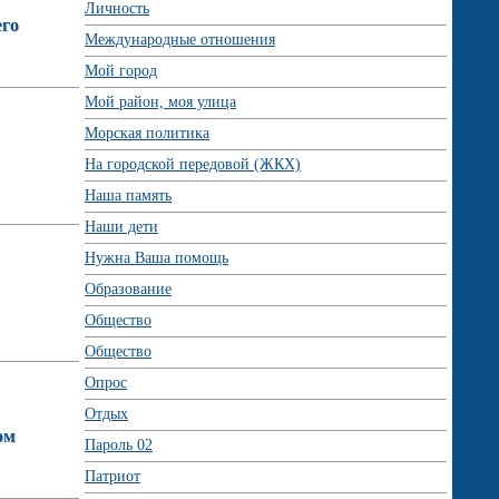
Личность
его
Международные отношения
Мой город
Мой район, моя улица
Морская политика
На городской передовой (ЖКХ)
Наша память
Наши дети
Нужна Ваша помощь
Образование
Общество
Общество
Опрос
Отдых
ом
Пароль 02
Патриот