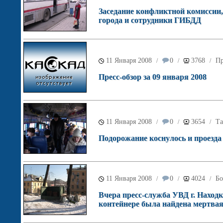
Заседание конфликтной комиссии,
города и сотрудники ГИБДД
11 Января 2008
0
3768
Пр
/
/
/
Пресс-обзор за 09 января 2008
11 Января 2008
0
3654
Та
/
/
/
Подорожание коснулось и проезд
11 Января 2008
0
4024
Бо
/
/
/
Вчера пресс-служба УВД г. Наход
контейнере была найдена мертва