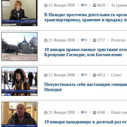
21 Января 2008
0
4620
За грань
/
/
/
В Находке пресечена деятельность орг
транспортировку, хранение и продажу 
21 Января 2008
0
3737
Религия
/
/
/
19 января православные христиане отм
Крещение Господне, или Богоявление
21 Января 2008
0
4012
Спорт
/
/
/
Почувствовать себя настоящим гонщик
Находки
21 Января 2008
0
4346
Наша па
/
/
/
19 января находкинцы в десятый раз о