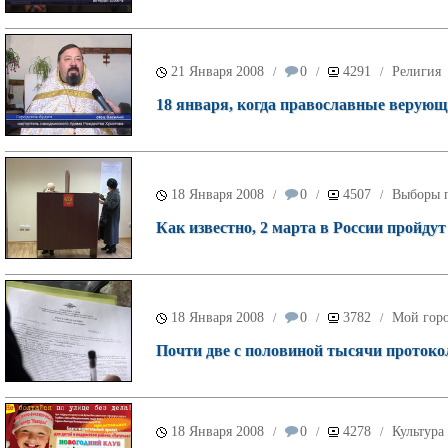
21 Января 2008
0
4291
Религия
/
/
/
18 января, когда православные верую
18 Января 2008
0
4507
Выборы п
/
/
/
Как известно, 2 марта в России пройду
18 Января 2008
0
3782
Мой гор
/
/
/
Почти две с половиной тысячи протоко
18 Января 2008
0
4278
Культура
/
/
/