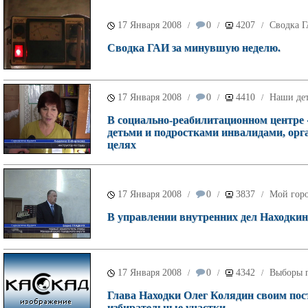
17 Января 2008
0
4207
Сводка 
/
/
/
Сводка ГАИ за минувшую неделю.
17 Января 2008
0
4410
Наши де
/
/
/
В социально-реабилитационном центре 
детьми и подростками инвалидами, ор
целях
17 Января 2008
0
3837
Мой гор
/
/
/
В управлении внутренних дел Находкинс
17 Января 2008
0
4342
Выборы п
/
/
/
Глава Находки Олег Колядин своим пос
избирательные участки