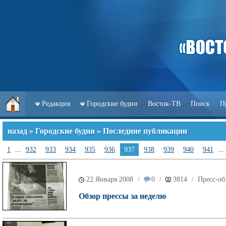
Редакция
Городские будни
Восток-ТВ
Поиск
П
назад
»
Городские будни
» Последние публикации
1
...
932
933
934
935
936
937
938
939
940
941
...
22 Января 2008
0
3814
Пресс-об
/
/
/
Обзор прессы за неделю