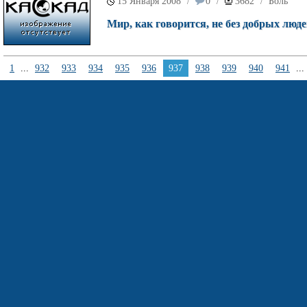
15 Января 2008
0
3682
Боль
/
/
/
Мир, как говорится, не без добрых люд
1
...
932
933
934
935
936
937
938
939
940
941
...