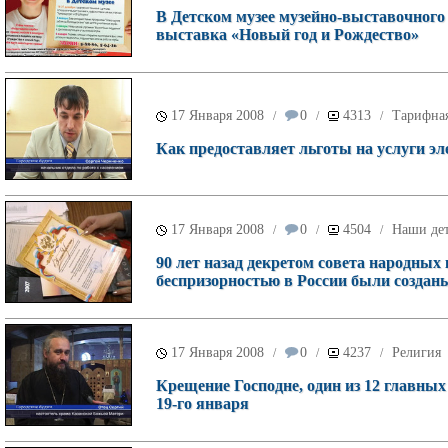
В Детском музее музейно-выставочного 
выставка «Новый год и Рождество»
17 Января 2008
0
4313
Тарифна
/
/
/
Как предоставляет льготы на услуги э
17 Января 2008
0
4504
Наши де
/
/
/
90 лет назад декретом совета народны
беспризорностью в России были создан
17 Января 2008
0
4237
Религия
/
/
/
Крещение Господне, один из 12 главны
19-го января