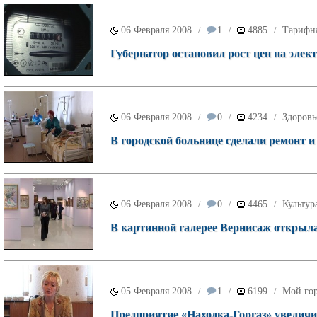
06 Февраля 2008
1
4885
Тарифн
/
/
/
Губернатор остановил рост цен на элек
06 Февраля 2008
0
4234
Здоровь
/
/
/
В городской больнице сделали ремонт и
06 Февраля 2008
0
4465
Культур
/
/
/
В картинной галерее Вернисаж открыла
05 Февраля 2008
1
6199
Мой го
/
/
/
Предприятие «Находка-Горгаз» увеличив