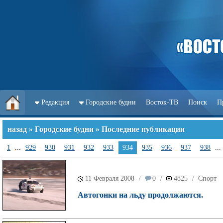
Редакция
Городские будни
Восток-ТВ
Поиск
П
назад
»
Городские будни
» Последние публикации
1
...
929
930
931
932
933
934
935
936
937
938
...
11 Февраля 2008
0
4825
Спорт
/
/
/
Автогонки на льду продолжаются.