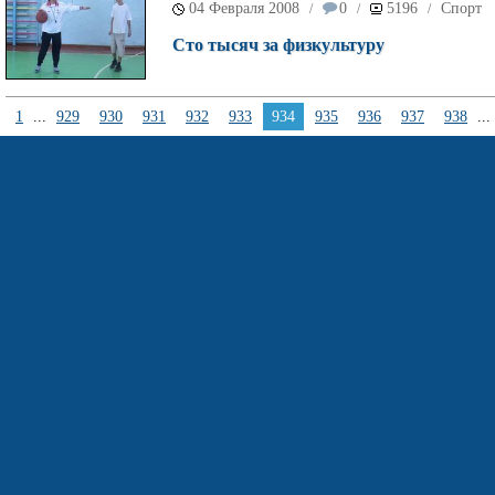
04 Февраля 2008
0
5196
Спорт
/
/
/
Сто тысяч за физкультуру
1
...
929
930
931
932
933
934
935
936
937
938
...