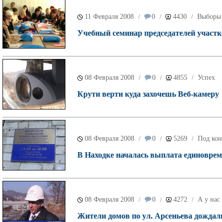
11 Февраля 2008
0
4430
Выборы 
/
/
/
Учебный семинар председателей участ
08 Февраля 2008
0
4855
Успех
/
/
/
Крути верти куда захочешь Веб-камеру
08 Февраля 2008
0
5269
Под кон
/
/
/
В Находке началась выплата единовре
08 Февраля 2008
0
4272
А у нас
/
/
/
Жители домов по ул. Арсеньева дождал