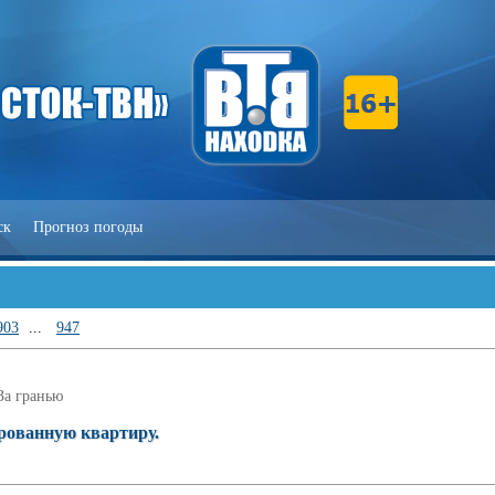
ск
Прогноз погоды
903
...
947
За гранью
орованную квартиру.