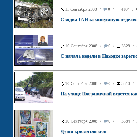
11 Сентября 2008
0
4104
/
/
/
Сводка ГАИ за минувшую неделю
10 Сентября 2008
0
3328
/
/
/
С начала недели в Находке зареги
10 Сентября 2008
0
3310
/
/
/
На улице Пограничной ведется ка
10 Сентября 2008
0
3584
/
/
/
Душа крылатая моя