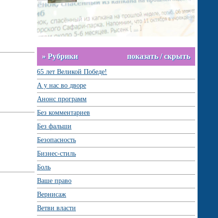
» Рубрики
показать / скрыть
65 лет Великой Победе!
А у нас во дворе
Анонс программ
Без комментариев
Без фальши
Безопасность
Бизнес-стиль
Боль
Ваше право
Вернисаж
Ветви власти