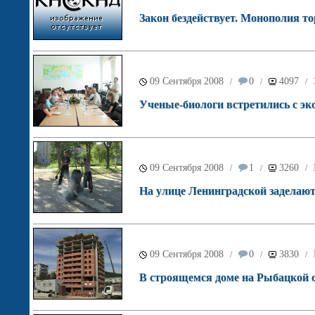
Закон бездействует. Монополия то
09 Сентября 2008
0
4097
/
/
/
Ученые-биологи встретились с эк
09 Сентября 2008
1
3260
/
/
/
На улице Ленинградской заделаю
09 Сентября 2008
0
3830
/
/
/
В строящемся доме на Рыбацкой о