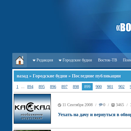
Редакция
Городские будни
Восток-ТВ
Пои
назад
»
Городские будни
» Последние публикации
1
...
894
895
896
897
898
899
900
901
902
11 Сентября 2008
0
3465
/
/
/
Уехать на дачу и вернуться в обв