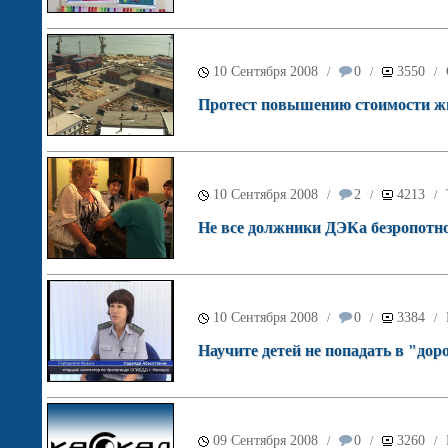
10 Сентября 2008
0
3550
/
/
/
Протест повышению стоимости ж
10 Сентября 2008
2
4213
/
/
/
Не все должники ДЭКа безропотно
10 Сентября 2008
0
3384
/
/
/
Научите детей не попадать в "д
09 Сентября 2008
0
3260
/
/
/