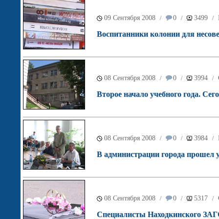
09 Сентября 2008
0
3499
/
/
/
Воспитанники колонии для несове
08 Сентября 2008
0
3994
/
/
/
Второе начало учебного года. Сег
08 Сентября 2008
0
3984
/
/
/
В администрации города прошел у
08 Сентября 2008
0
5317
/
/
/
Специалисты Находкинского ЗАГС