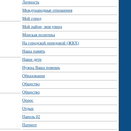
Личность
Международные отношения
Мой город
Мой район, моя улица
Морская политика
На городской передовой (ЖКХ)
Наша память
Наши дети
Нужна Ваша помощь
Образование
Общество
Общество
Опрос
Отдых
Пароль 02
Патриот