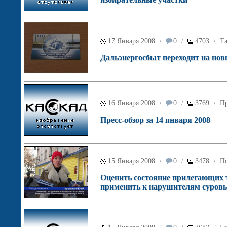
17 Января 2008
0
4703
Т
/
/
/
Дальэнергосбыт переходит на но
16 Января 2008
0
3769
Пр
/
/
/
Пресс-обзор за 14 января 2008
15 Января 2008
0
3478
По
/
/
/
Оценить состояние прилегающих 
применить к нарушителям суров