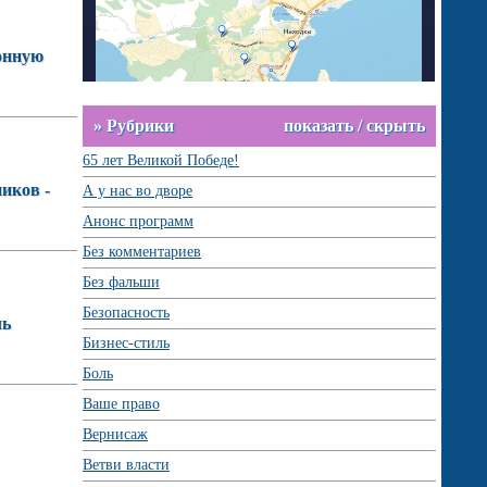
онную
» Рубрики
показать / скрыть
65 лет Великой Победе!
иков -
А у нас во дворе
Анонс программ
Без комментариев
Без фальши
Безопасность
ль
Бизнес-стиль
Боль
Ваше право
Вернисаж
Ветви власти