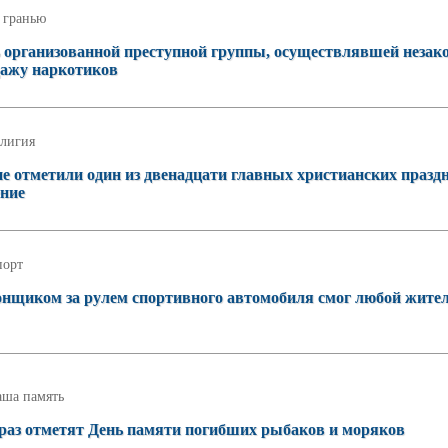
 гранью
ь организованной преступной группы, осуществлявшей незак
дажу наркотиков
лигия
е отметили один из двенадцати главных христианских праздн
ение
порт
онщиком за рулем спортивного автомобиля смог любой жите
аша память
 раз отметят День памяти погибших рыбаков и моряков