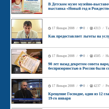
В Детском музее музейно-выставо
выставка «Новый год и Рождеств
17 Января 2008
0
4313
Т
/
/
/
Как предоставляет льготы на усл
17 Января 2008
0
4505
Н
/
/
/
90 лет назад декретом совета на
беспризорностью в России были с
17 Января 2008
0
4237
Ре
/
/
/
Крещение Господне, один из 12 г
19-го января