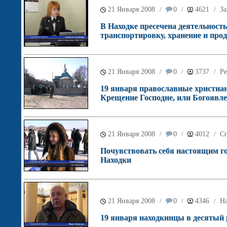
21 Января 2008
0
4621
За
/
/
/
В Находке пресечена деятельност
транспортировку, хранение и про
21 Января 2008
0
3737
Ре
/
/
/
19 января православные христиан
Крещение Господне, или Богоявл
21 Января 2008
0
4012
С
/
/
/
Почувствовать себя настоящим г
Находки
21 Января 2008
0
4346
Н
/
/
/
19 января находкинцы в десятый