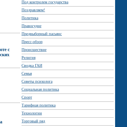
Под контролем государства
Поздравляем!
Политика
Правосудие
Предвыборный пасьянс
Пресс-обзор
оте с
Происшествие
еских
Религия
Сводка ГАИ
Семья
Советы психолога
Социальная политика
Спорт
Тарифная политика
Технологии
Торговый ряд
га