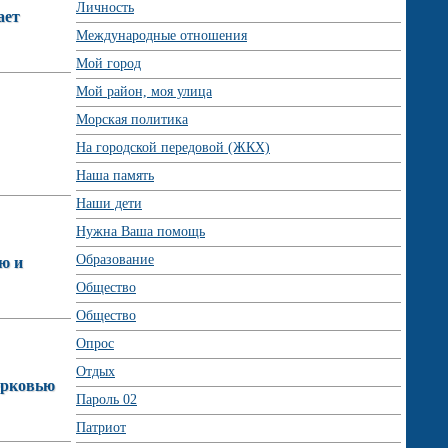
Личность
ает
Международные отношения
Мой город
Мой район, моя улица
Морская политика
На городской передовой (ЖКХ)
Наша память
Наши дети
Нужна Ваша помощь
Образование
ю и
Общество
Общество
Опрос
Отдых
ерковью
Пароль 02
Патриот