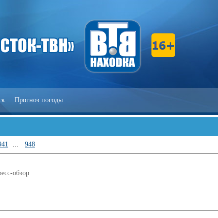
ск
Прогноз погоды
941
...
948
есс-обзор