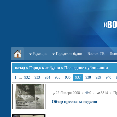
Редакция
Городские будни
Восток-ТВ
Пои
назад
»
Городские будни
» Последние публикации
1
...
932
933
934
935
936
937
938
939
940
22 Января 2008
0
3814
Пр
/
/
/
Обзор прессы за неделю