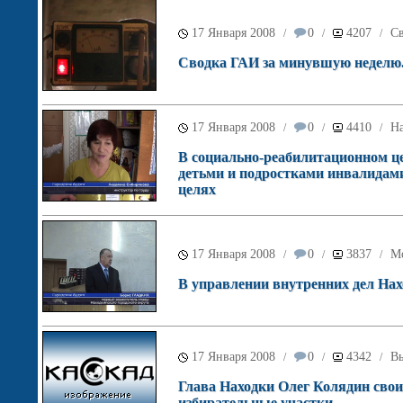
17 Января 2008
0
4207
С
/
/
/
Сводка ГАИ за минувшую неделю
17 Января 2008
0
4410
Н
/
/
/
В социально-реабилитационном це
детьми и подростками инвалидам
целях
17 Января 2008
0
3837
М
/
/
/
В управлении внутренних дел Нах
17 Января 2008
0
4342
Вы
/
/
/
Глава Находки Олег Колядин свои
избирательные участки