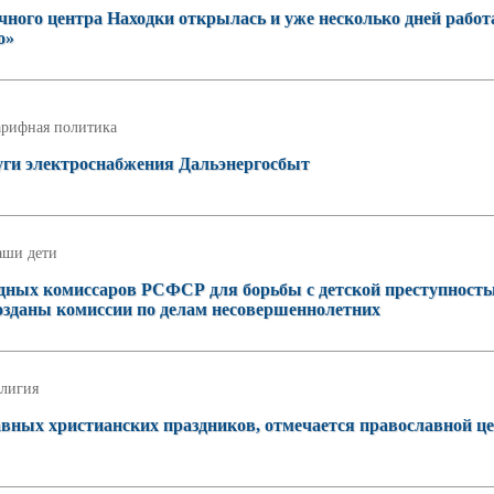
чного центра Находки открылась и уже несколько дней работ
о»
арифная политика
уги электроснабжения Дальэнергосбыт
аши дети
родных комиссаров РСФСР для борьбы с детской преступность
озданы комиссии по делам несовершеннолетних
лигия
лавных христианских праздников, отмечается православной ц