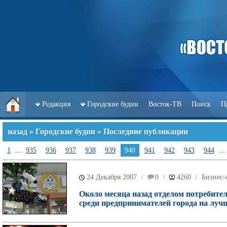
Редакция
Городские будни
Восток-ТВ
Поиск
П
назад
»
Городские будни
» Последние публикации
1
...
935
936
937
938
939
940
941
942
943
944
...
24 Декабря 2007
0
4260
Бизнес-
/
/
/
Около месяца назад отделом потребите
среди предпринимателей города на луч