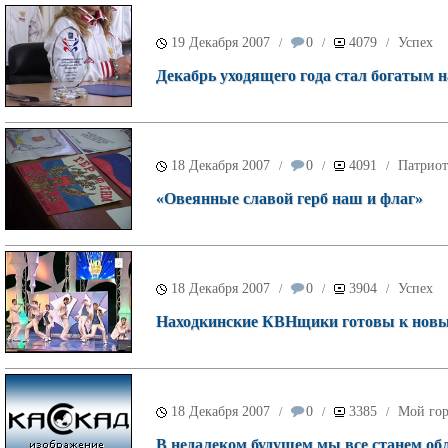
19 Декабря 2007
0
4079
Успех
/
/
/
Декабрь уходящего года стал богатым 
18 Декабря 2007
0
4091
Патриот
/
/
/
«Овеянные славой герб наш и флаг»
18 Декабря 2007
0
3904
Успех
/
/
/
Находкинские КВНщики готовы к новы
18 Декабря 2007
0
3385
Мой го
/
/
/
В недалеком будущем мы все станем об