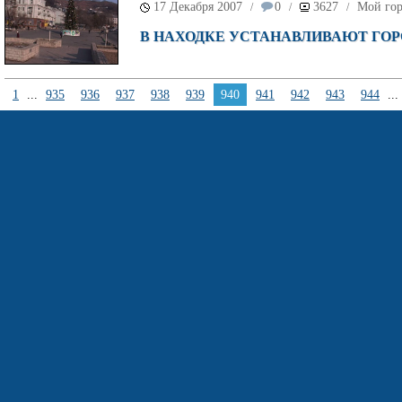
17 Декабря 2007
0
3627
Мой го
/
/
/
В НАХОДКЕ УСТАНАВЛИВАЮТ ГО
1
...
935
936
937
938
939
940
941
942
943
944
...