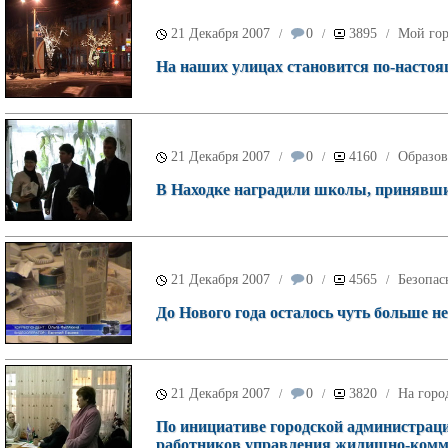
21 Декабря 2007
0
3895
Мой го
/
/
/
На наших улицах становится по-насто
21 Декабря 2007
0
4160
Образов
/
/
/
В Находке наградили школы, принявшие
21 Декабря 2007
0
4565
Безопас
/
/
/
До Нового года осталось чуть больше не
21 Декабря 2007
0
3820
На горо
/
/
/
По инициативе городской администраци
работников управления жилищно-комму