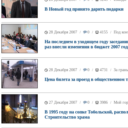
В Новый год принято дарить подарки
28 Декабря 2007
0
4155
Под кон
/
/
/
На последнем в уходящем году заседани
раз внесли изменения в бюджет 2007 год
28 Декабря 2007
0
4731
За гран
/
/
/
Цена билета за проезд в общественном т
27 Декабря 2007
0
3986
Мой го
/
/
/
В 1995 году на сопке Тобольской, расп
Строительство храма