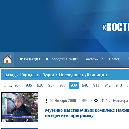
Редакция
Городские будни
Восток-ТВ
Поиск
П
назад
»
Городские будни
» Последние публикации
1
...
934
935
936
937
938
939
940
941
942
943
...
10 Января 2008
0
3812
Культура
/
/
/
Музейно-выставочный комплекс Находк
интересную программу