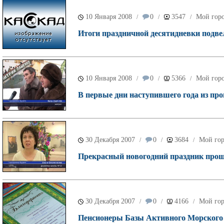
10 Января 2008
0
3547
Мой гор
/
/
/
Итоги праздничной десятидневки подве
10 Января 2008
0
5366
Мой гор
/
/
/
В первые дни наступившего года из п
30 Декабря 2007
0
3684
Мой го
/
/
/
Прекрасный новогодний праздник прош
30 Декабря 2007
0
4166
Мой го
/
/
/
Пенсионеры Базы Активного Морского