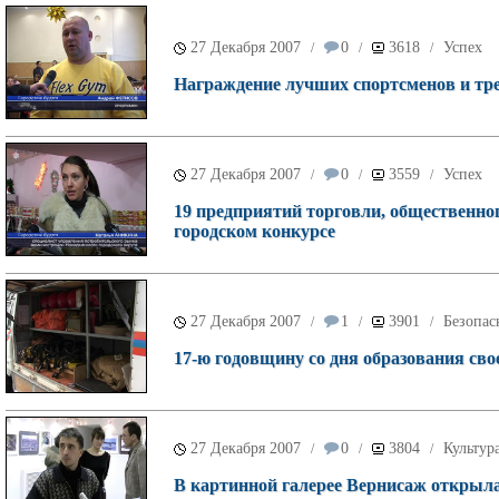
27 Декабря 2007
0
3618
Успех
/
/
/
Награждение лучших спортсменов и тре
27 Декабря 2007
0
3559
Успех
/
/
/
19 предприятий торговли, общественно
городском конкурсе
27 Декабря 2007
1
3901
Безопас
/
/
/
17-ю годовщину со дня образования сво
27 Декабря 2007
0
3804
Культур
/
/
/
В картинной галерее Вернисаж открыл