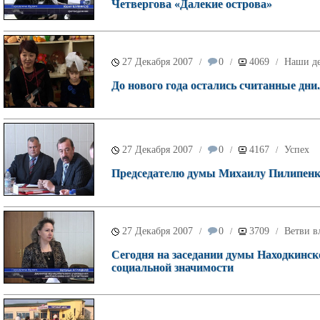
Четвергова «Далекие острова»
27 Декабря 2007
0
4069
Наши д
/
/
/
До нового года остались считанные дни.
27 Декабря 2007
0
4167
Успех
/
/
/
Председателю думы Михаилу Пилипенко 
27 Декабря 2007
0
3709
Ветви в
/
/
/
Сегодня на заседании думы Находкинск
социальной значимости