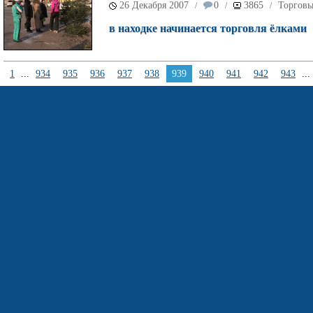
26 Декабря 2007
0
3865
Торговы
/
/
/
в находке начинается торговля ёлками
1
...
934
935
936
937
938
939
940
941
942
943
...