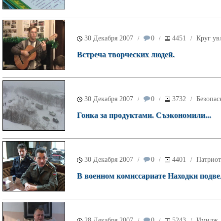
30 Декабря 2007
0
4451
Круг ув
/
/
/
Встреча творческих людей.
30 Декабря 2007
0
3732
Безопас
/
/
/
Гонка за продуктами. Съэкономили...
30 Декабря 2007
0
4401
Патриот
/
/
/
В военном комиссариате Находки подве
28 Декабря 2007
0
5243
Имидж
/
/
/