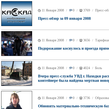
11 Января 2008
0
3769
Пресс-об
/
/
/
Пресс-обзор за 09 января 2008
11 Января 2008
0
3656
Тарифная
/
/
/
Подорожание коснулось и проезда при
11 Января 2008
0
4024
Боль
/
/
/
Вчера пресс-служба УВД г. Находки ра
контейнере была найдена мертвая нов
11 Января 2008
0
3736
Образова
/
/
/
Обновить материально-техническую баз