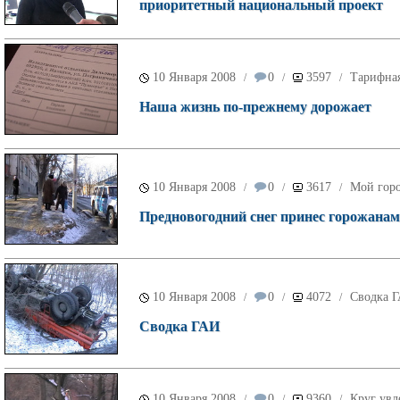
приоритетный национальный проект
10 Января 2008
0
3597
Тарифна
/
/
/
Наша жизнь по-прежнему дорожает
10 Января 2008
0
3617
Мой гор
/
/
/
Предновогодний снег принес горожанам
10 Января 2008
0
4072
Сводка 
/
/
/
Сводка ГАИ
10 Января 2008
0
9360
Круг увл
/
/
/