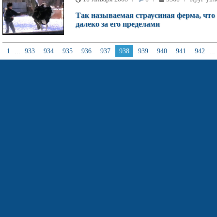
Так называемая страусиная ферма, что 
далеко за его пределами
1
...
933
934
935
936
937
938
939
940
941
942
...