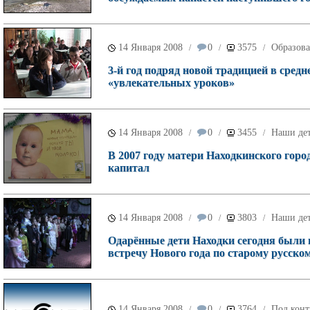
14 Января 2008
0
3575
Образов
/
/
/
3-й год подряд новой традицией в сред
«увлекательных уроков»
14 Января 2008
0
3455
Наши де
/
/
/
В 2007 году матери Находкинского горо
капитал
14 Января 2008
0
3803
Наши де
/
/
/
Одарённые дети Находки сегодня были
встречу Нового года по старому русско
14 Января 2008
0
3764
Под конт
/
/
/