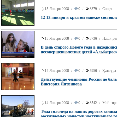
15 Января 2008
0
3379
Спорт
/
/
/
12-13 января в крытом манеже состоял
15 Января 2008
0
3736
Наши де
/
/
/
В день старого Нового года в находкин
несовершеннолетних детей «Альбатрос
14 Января 2008
0
5956
Культура
/
/
/
Действующие чемпионы России по бальн
Виктория Литвинова
14 Января 2008
0
3542
Мой гор
/
/
/
Тема гололеда на наших дорогах заним
обсуждаемых напастей наступившего г