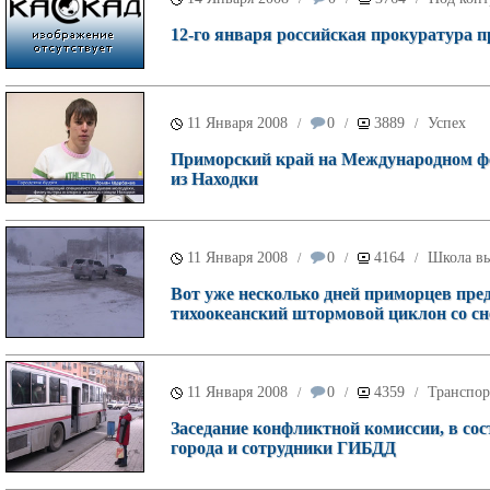
12-го января российская прокуратура п
11 Января 2008
0
3889
Успех
/
/
/
Приморский край на Международном ф
из Находки
11 Января 2008
0
4164
Школа в
/
/
/
Вот уже несколько дней приморцев пре
тихоокеанский штормовой циклон со с
11 Января 2008
0
4359
Транспор
/
/
/
Заседание конфликтной комиссии, в со
города и сотрудники ГИБДД