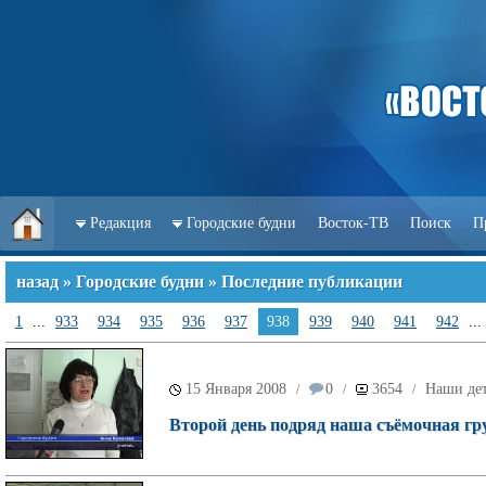
Редакция
Городские будни
Восток-ТВ
Поиск
П
назад
»
Городские будни
» Последние публикации
1
...
933
934
935
936
937
938
939
940
941
942
...
15 Января 2008
0
3654
Наши де
/
/
/
Второй день подряд наша съёмочная гр